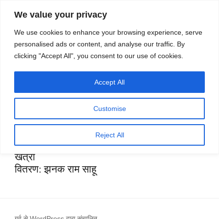
सामग्री
स्रोत
We value your privacy
पर
विज्ञान एवं टेक्नॉलॉजी फीचर्स
जाएं
We use cookies to enhance your browsing experience, serve
personalised ads or content, and analyse our traffic. By
मेनू
clicking "Accept All", you consent to our use of cookies.
Accept All
TEAM
संपादक: डॉ. सुशील जोशी
Customise
उप-संपादक: प्रतिका गुप्ता
सहायक संपादक और
आवरण डिज़ाइन
:
ज़ुबैर सिद्दिकी
Reject All
उत्पादन सहयोग: इंदु नायर
,
कमलेश यादव
,
राकेश
खत्री
वितरण: झनक राम साहू
गर्व से WordPress द्वारा संचालित