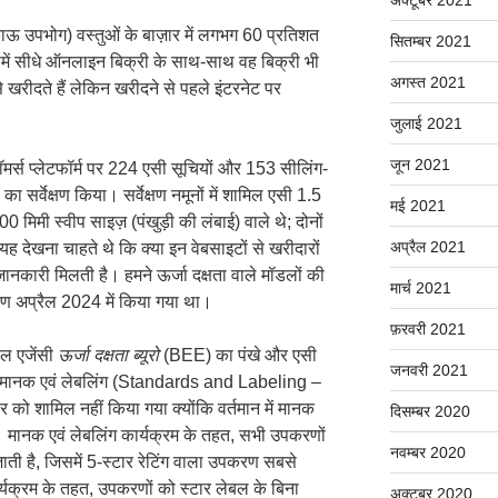
िकाऊ उपभोग) वस्तुओं के बाज़ार में लगभग 60 प्रतिशत
सितम्बर 2021
समें सीधे ऑनलाइन बिक्री के साथ-साथ वह बिक्री भी
अगस्त 2021
े खरीदते हैं लेकिन खरीदने से पहले इंटरनेट पर
जुलाई 2021
जून 2021
-कॉमर्स प्लेटफॉर्म पर 224 एसी सूचियों और 153 सीलिंग-
का सर्वेक्षण किया। सर्वेक्षण नमूनों में शामिल एसी 1.5
मई 2021
 मिमी स्वीप साइज़ (पंखुड़ी की लंबाई) वाले थे; दोनों
अप्रैल 2021
 यह देखना चाहते थे कि क्या इन वेबसाइटों से खरीदारों
जानकारी मिलती है। हमने ऊर्जा दक्षता वाले मॉडलों की
मार्च 2021
क्षण अप्रैल 2024 में किया गया था।
फ़रवरी 2021
डल एजेंसी
ऊर्जा
दक्षता
ब्यूरो
(BEE) का पंखे और एसी
जनवरी 2021
य मानक एवं लेबलिंग (Standards and Labeling –
ूलर को शामिल नहीं किया गया क्योंकि वर्तमान में मानक
दिसम्बर 2020
 हैं। मानक एवं लेबलिंग कार्यक्रम के तहत, सभी उपकरणों
नवम्बर 2020
जाती है, जिसमें 5-स्टार रेटिंग वाला उपकरण सबसे
्यक्रम के तहत, उपकरणों को स्टार लेबल के बिना
अक्टूबर 2020