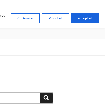
 you
Customise
Reject All
Accept All
खोज