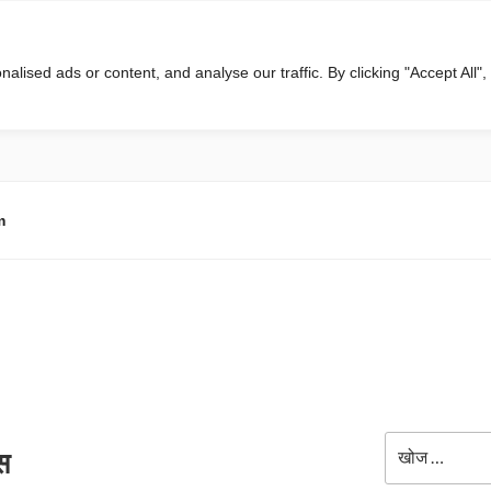
ised ads or content, and analyse our traffic. By clicking "Accept All",
m
खोजे
स