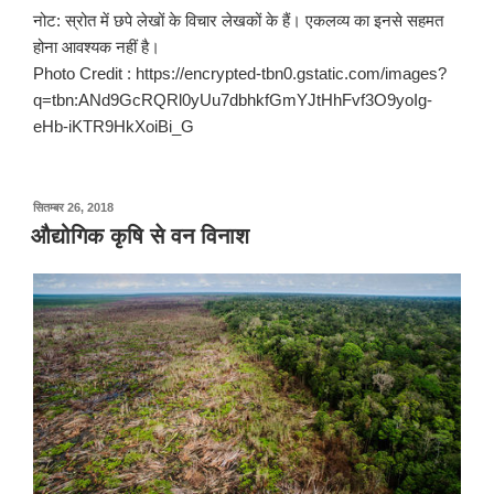
नोट: स्रोत में छपे लेखों के विचार लेखकों के हैं। एकलव्य का इनसे सहमत
होना आवश्यक नहीं है।
Photo Credit : https://encrypted-tbn0.gstatic.com/images?
q=tbn:ANd9GcRQRl0yUu7dbhkfGmYJtHhFvf3O9yoIg-
eHb-iKTR9HkXoiBi_G
पर
सितम्बर 26, 2018
प्रकाशित
औद्योगिक कृषि से वन विनाश
किया
गया