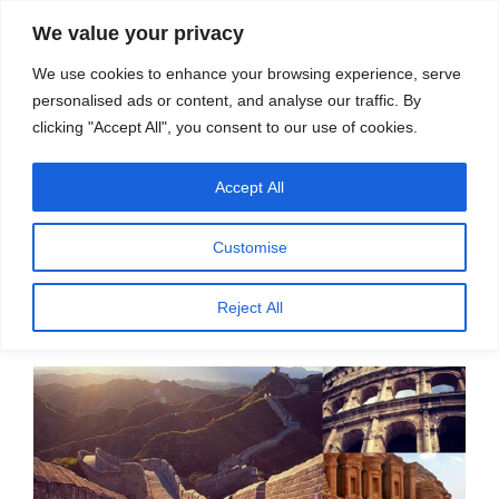
सामग्री
स्रोत
We value your privacy
पर
विज्ञान एवं टेक्नॉलॉजी फीचर्स
जाएं
We use cookies to enhance your browsing experience, serve
personalised ads or content, and analyse our traffic. By
मेनू
clicking "Accept All", you consent to our use of cookies.
Accept All
महीना:
सितम्बर 2018
Customise
पर
सितम्बर 27, 2018
प्रकाशित
आज विश्व पर्यटन दिवस(World Tourism Day ) है
Reject All
किया
– ज़ुबैर सिद्दकी
गया