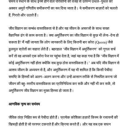
समय व स्थान के साथ इनमें होने वाले परिवर्तनों की वजह से उत्पन्न उथल
पुथल को
–
अक्सर अमूर्त गणितीय समीकरणों का रूप दिया जाता है। ये समीकरण बाज़ारों को चलाते
हैं
गिराते और उठाते हैं।
,
जीव विज्ञान का सम्बंध वास्तविकता से है और यह जीवन के अचरजों के साथ सख्त
वैज्ञानिक ढंग से काम करता है। क्या अमूर्तिकरण का जीव विज्ञान से कुछ भी लेना
देना हो
–
सकता है
मैं नहीं जानता कि लोग जानकारी के लिए कितनी बार कोरा
जैसे
?
(
Quora
)
ढुलमुल स्रोतों का सहारा लेते हैं। बहरहाल
जीव विज्ञान में अमूर्तिकरण
को गूगल सर्च
‘
’
करें तो वह आपको एक कोरा पेज पर पहुंचा देता है
जहां यह कहा गया है कि
जीव विज्ञान में
,
‘
कोई अमूर्तिकरण नहीं होता क्योंकि सब कुछ ठोस वास्तविकता है।
अब यदि जीव विज्ञान से
’
आशय जीवन के अध्ययन से है
और अमूर्तिकरण में यह भी शामिल है कि किसी पेचीदा
,
समष्टि के हिस्सों को अलग
अलग करना और उन्हें आसान तरीके से निरूपित करना जो
–
जीवन की बहु
स्तरीय वास्तविकता का प्रतिनिधित्व कर सकें और नहीं भी कर सकें
तो
–
,
अमूर्तिकरण जीव विज्ञान का मुख्य हिस्सा हो जाता है।
आणविक नृत्य का समंवय
जैविक तंत्र निहित रूप से पेचीदा होते हैं। प्रत्येक कोशिका हज़ारों किस्म के रसायनों की
खिचड़ी होती है जो परस्पर टकराते हैं और क्रिया करते हैं। और यह सब एक सघन