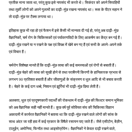
प्रतीक माना जाता था
परंतु कुछ इसे नापसंद भी करते थे। सिकंदर को अपने सिपाहियों
,
तथा तुर्की लोगों को अपने गुलामों का दाढ़ी
मूंछ रखना नापसंद था। रूस के पीटर महान ने
–
तो दाढ़ी
मूंछ पर टैक्स लगाया था।
–
इतिहास कुछ भी रहा हो एवं फैशन में इसे कैसी भी मान्यता दी गई हो
परंतु अब दाढ़ी
मूंछ
,
–
वैज्ञानिकों
चर्म रोग के चिकित्सकों एवं पर्यावरणविदों के लिए आकर्षण का केंद्र बन गई हैं।
,
दाढ़ी
मूंछ रखने या न रखने के पक्ष एवं विपक्ष में खेमे बन गए हैं एवं सभी के अपने
अपने तर्क
–
–
एवं विचार हैं।
चर्मरोग विशेषज्ञ मानते हैं कि दाढ़ी
मूंछ त्वचा की कई समस्याओं एवं रोगों से बचाती हैं।
–
दाढ़ी
मूंछ चेहरे की त्वचा को सूखी होने से तथा पराबैंगनी किरणों के हानिकारक प्रभाव से
–
लगभग
प्रतिशत बचाती हैं और जीवाणुओं के संक्रमण व धूल आदि से भी बचाव करती
90
है। चेहरे के कई दाग धब्बे
निशान एवं झुर्रियां भी दाढ़ी
मूंछ छिपा लेती हैं।
,
–
अलबत्ता
धूल एवं प्रदूषणकारी पदार्थों की रोकथाम में दाढ़ी
मूंछ की फिल्टर समान भूमिका
,
–
को अब वैज्ञानिक सही नहीं मानते हैं। कुछ वर्ष पूर्व सोवियत संघ की चिकित्सा विज्ञान
अकादमी में कार्यरत वैज्ञानिकों ने बताया था कि दाढ़ी
मूंछ रखने वाले लोगों की सांस के
–
साथ अंदर जा रही हवा में कई प्रकार के विषैले रसायन पाए जाते हैं। जैसे एसीटोन
बेंज़ीन
,
,
टालुईन
अमोनिया
फिनॉल तथा आइसोप्रोपेन। वैज्ञानिकों ने केवल दाढ़ी रखने वाले
,
,
,