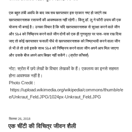
एक बहुत लंबी अवधि के बाद जब सब खरपतवार इस प्रकार नष्ट हो जाएंगे तब
खरपतवारनाशक रसायनों की आवश्यकता नहीं रहेगी। किंतु डॉ
लु ने फौरी उपाय की एक
.
योजना भी बनाई है। उनका विचार है कि यदि खरपतवारनाशक से सुरक्षा करने वाले जीन
और
को निष्क्रिय करने वाले जीन दोनों को एक ही गुणसूत्र पर पास
पास रख दिया
Sh
4
–
जाए तो कोई खरपतवार फसली पौधे से खरपतवारनाशक को निष्प्रभावी करने वाला जीन
ले भी ले तो उसे इसके साथ
को निष्क्रिय करने वाला जीन अपने आप मिल जाएगा
Sh
4
और उसके बीज अपने आप बिखर नहीं सकेंगे।
स्रोत फीचर्स
(
)
नोट: स्रोत में छपे लेखों के विचार लेखकों के हैं। एकलव्य का इनसे सहमत
होना आवश्यक नहीं है।
Photo Credit :
https://upload.wikimedia.org/wikipedia/commons/thumb/e/e
e/Unkraut_Feld.JPG/1024px-Unkraut_Feld.JPG
पर
सितम्बर 26, 2018
प्रकाशित
एक चींटी की विचित्र जीवन शैली
किया