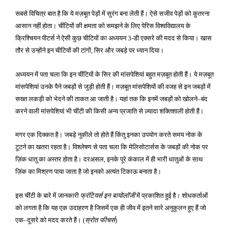
सबसे विचित्र बात है कि ये मज़बूत पेड़ों में सुरंग बना लेती हैं। ऐसे सजीव पेड़ों को कुतरना
आसान नहीं होता। चींटियों की क्षमता को समझने के लिए पेरिस विश्वविद्यालय के
क्रिश्चियन पीटर्स ने ऐसी कुछ चीटियों का अध्ययन
डी एक्सरे की मदद से किया। खास
3-
तौर से उन्होंने इन चीटियों की टांगों
सिर और जबड़े पर ध्यान दिया।
,
अध्ययन में पता चला कि इन चींटियों के सिर की मांसपेशियां बहुत मज़बूत होती हैं। ये मज़बूत
मांसपेशियां उनके पैने जबड़ों से जुड़ी होती हैं। मज़बूत मांसपेशियों की वजह से इन जबड़ों में
सख्त लकड़ी को भेदने की ताकत आ जाती है। यहां तक कि इनमें जबड़ों को खोलने
बंद
–
करने वाली मांसपेशियां भी चींटी की किसी अन्य प्रजाति से ज़्यादा शक्तिशाली होती हैं।
मगर एक दिक्कत है। जबड़े नुकीले तो होते हैं किंतु इनका उपयोग करते समय नोक के
टूटने का खतरा रहता है। विश्लेषण से पता चला कि मेलिसोटार्सस के जबड़ों की नोक पर
ज़िंक धातु का अस्तर होता है। दरअसल
इनके पूरे कंकाल में ही भारी धातुओं के साथ
,
ज़िंक का मिश्रण पाया जाता है जो इनको अत्यंत टिकाऊ बनाता है।
इस चींटी के बारे में जानकारी
फ्रंटियर्स इन बायोलॉजी
में प्रकाशित हुई है। शोधकर्ताओं
को लगता है कि यह एक उदाहरण है जिसमें एक ही जीव में इतने सारे अनुकूलन हुए हैं जो
एक
दूसरे को मदद करते हैं।
स्रोत फीचर्स
–
(
)