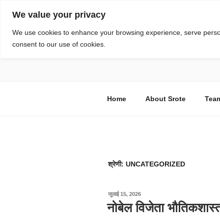
सामग्री
We value your privacy
पर
जाएं
स्रोत
We use cookies to enhance your browsing experience, serve personal
consent to our use of cookies.
विज्ञान एवं टेक्नॉलॉजी फीचर्स
Home
About Srote
Tea
श्रेणी:
UNCATEGORIZED
पर
जुलाई 15, 2026
प्रकाशित
नोबेल विजेता भौतिकशास्त
किया
गया