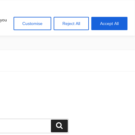
 you
Customise
Reject All
Accept All
खोज