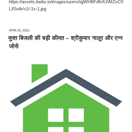
https://assets.bwbx.io/images/users/iqjWHBFdfxIU/iMZsC0
LX5xtk/v1/-1x-1.jpg
पर
अगस्त 20, 2022
प्रकाशित
मुफ्त बिजली की बड़ी कीमत – श्रीकुमार नालूर और एन्न
किया
जोसे
गया