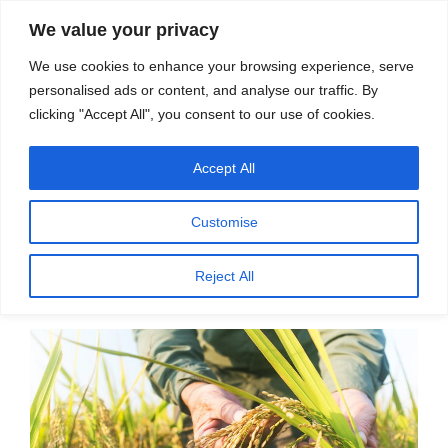
सामग्री
स्रोत
We value your privacy
पर
विज्ञान एवं टेक्नॉलॉजी फीचर्स
जाएं
We use cookies to enhance your browsing experience, serve
personalised ads or content, and analyse our traffic. By
मेनू
clicking "Accept All", you consent to our use of cookies.
Accept All
महीना:
अगस्त 2022
Customise
पर
अगस्त 27, 2022
प्रकाशित
अतिरिक्त जीन से चावल की उपज में सुधार – डॉ. डी.
Reject All
किया
बालसुब्रमण्यन
गया