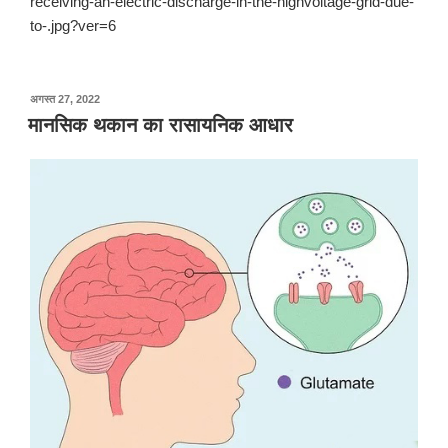
receiving-an-electric-discharge-in-the-highvoltage-grid-due-
to-.jpg?ver=6
पर
अगस्त 27, 2022
प्रकाशित
मानसिक थकान का रासायनिक आधार
किया
गया