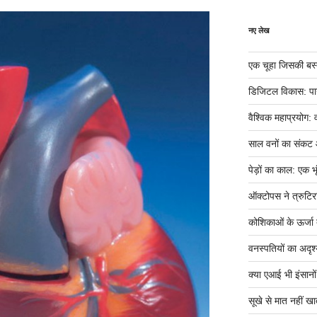
नए लेख
एक चूहा जिसकी बस्ती म
डिजिटल विकास: पान
वैश्विक महाप्रयोग: 
साल वनों का संकट
पेड़ों का काल: एक भृ
ऑक्टोपस ने त्रुटिर
कोशिकाओं के ऊर्जा तं
वनस्पतियों का अदृश्
क्या एआई भी इंसानों ज
सूखे से मात नहीं खात