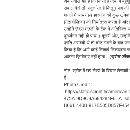
अब सवाल यह है कि किसी ह्रदय में बहु
सवाल वैसे तो अनुत्तरित है किंतु हुआंग क
मामले में थायरॉइड हारमोन की कुछ भूमि
(मेटाबोलिज़्म) को नियंत्रित करता है और ह
उन्होंने ज़ेब्रा मछली के टैंक में अतिरिक
पुनर्जनन नहीं हो पाया। दूसरी ओर, उन्हो
प्रति असंवेदी थे तो चोट लगने के बाद उनक
किया है कि अभी कोई निष्कर्ष निकालना जल
अकेला ज़िम्मेदार नहीं होगा।
(
स्रोत फीचर्
नोट: स्रोत में छपे लेखों के विचार लेखक
है।
Photo Credit :
https://static.scientificameric
475A-9D9C9A684284F6EA_sou
B061-440B-917B505D857F454