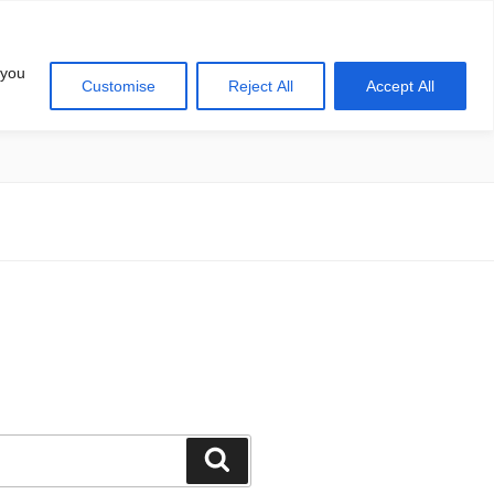
 you
Customise
Reject All
Accept All
खोज