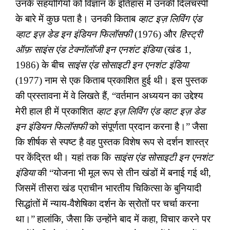
उनके सहयोगियों को विज्ञान के इतिहास में उनकी दिलचस्पी
के बारे में कुछ पता है। उनकी किताब
व्हाट इज़ लिविंग एंड
व्हाट इज़ डेड इन इंडियन फिलॉसफी
(1976) और
हिस्ट्री
ऑफ़ साइंस एंड टेक्नॉलॉजी इन एनशंट इंडिया
(खंड 1
,
1986) के बीच
साइंस एंड सोसाइटी इन एनशंट इंडिया
(1977) नाम से एक किताब प्रकाशित हुई थी। इस पुस्तक
की प्रस्तावना में वे लिख
ते
हैं
,
“
वर्तमान अध्ययन का उद्देश्य
मेरी हाल ही में प्रकाशित
व्हाट इज़ लिविंग एंड व्हाट इज़ डेड
इन इंडियन फिलॉसफी
को संपूर्णता प्रदान करना है।
”
जैसा
कि शीर्षक से स्पष्ट है वह पुस्तक विशेष रूप से दर्शन शास्त्र
पर केंद्रित थी। यहां तक कि
साइंस एंड सोसाइटी इन एनशंट
इंडिया
की
“
योजना भी मूल रूप से तीन खंडों में बनाई गई थी
,
जिसमें तीसरा खंड प्राचीन भारतीय चिकित्सा
के बुनियादी
सिद्धांतों में न्याय-वैशेषिका दर्शन के स्रोतों पर चर्चा करना
था।
”
हालांकि
,
जैसा कि उन्होंने बाद में कहा
,
विचार करने पर