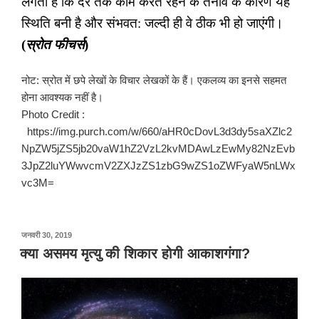
लगता है कि देर तक काम करते रहने के तनाव के कारण यह
स्थिति बनी है और संभवत: जल्दी ही वे ठीक भी हो जाएंगी।
(
स्रोत फीचर्स
)
नोट: स्रोत में छपे लेखों के विचार लेखकों के हैं। एकलव्य का इनसे सहमत
होना आवश्यक नहीं है।
Photo Credit :
https://img.purch.com/w/660/aHR0cDovL3d3dy5saXZlc2
NpZW5jZS5jb20vaW1hZ2VzL2kvMDAwLzEwMy82NzEvb
3JpZ2luYWwvcmV2ZXJzZS1zbG9wZS1oZWFyaW5nLWx
vc3M=
पर
जनवरी 30, 2019
प्रकाशित
क्या असमय मृत्यु की शिकार होगी आकाशगंगा?
किया
गया