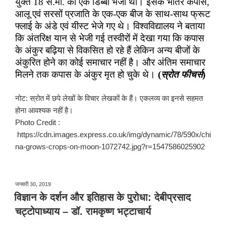
युक्त 18 से.मी. का एक डिब्बा भेजा था। इसके भीतर कपास
,
आलू एवं सरसों प्रजाति के एक-एक बीज के साथ-साथ फ्रूट
फ्लाई के अंडे एवं यीस्ट भेजे गए थे। विश्वविद्यालय ने बताया
कि अंतरिक्ष यान से भेजी गई तस्वीरों में देखा गया कि कपास
के अंकुर बढ़िया से विकसित हो रहे हैं लेकिन अन्य बीजों के
अंकुरित होने का कोई समाचार नहीं है। और अंतिम समाचार
मिलने तक कपास के अंकुर मृत हो चुके थे।
(
स्रोत फीचर्स
)
नोट: स्रोत में छपे लेखों के विचार लेखकों के हैं। एकलव्य का इनसे सहमत
होना आवश्यक नहीं है।
Photo Credit :
https://cdn.images.express.co.uk/img/dynamic/78/590x/chi
na-grows-crops-on-moon-1072742.jpg?r=1547586025902
पर
जनवरी 30, 2019
प्रकाशित
विज्ञान के दर्शन और इतिहास के पुरोधा: देबीप्रसाद
किया
चट्टोपाध्याय – डॉ. रामकृष्ण भट्टाचार्य
गया