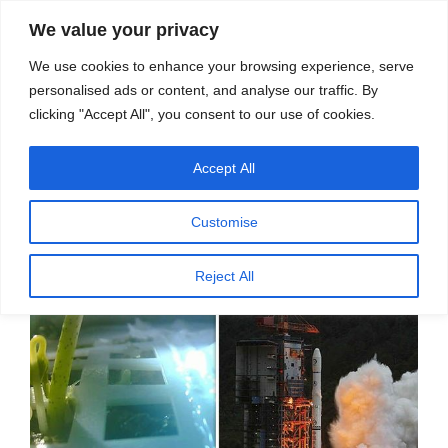
सामग्री
स्रोत
We value your privacy
पर
विज्ञान एवं टेक्नॉलॉजी फीचर्स
जाएं
We use cookies to enhance your browsing experience, serve
personalised ads or content, and analyse our traffic. By
मेनू
clicking "Accept All", you consent to our use of cookies.
Accept All
महीना:
जनवरी 2019
Customise
पर
जनवरी 30, 2019
प्रकाशित
चांद पर पौधे उगाए गए – डॉ. दीपक कोहली
Reject All
किया
गया