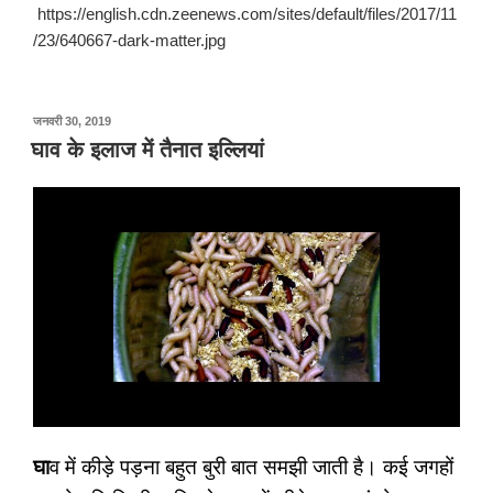
https://english.cdn.zeenews.com/sites/default/files/2017/11
/23/640667-dark-matter.jpg
पर
जनवरी 30, 2019
प्रकाशित
घाव के इलाज में तैनात इल्लियां
किया
गया
घा
व में कीड़े पड़ना बहुत बुरी बात समझी जाती है। कई जगहों