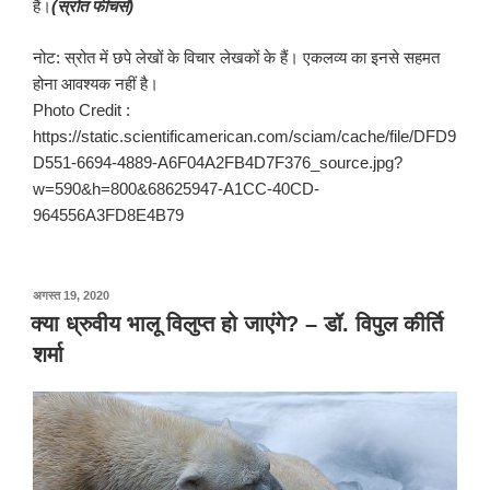
हैं।
(स्रोत फीचर्स)
नोट: स्रोत में छपे लेखों के विचार लेखकों के हैं। एकलव्य का इनसे सहमत
होना आवश्यक नहीं है।
Photo Credit :
https://static.scientificamerican.com/sciam/cache/file/DFD9
D551-6694-4889-A6F04A2FB4D7F376_source.jpg?
w=590&h=800&68625947-A1CC-40CD-
964556A3FD8E4B79
पर
अगस्त 19, 2020
प्रकाशित
क्या ध्रुवीय भालू विलुप्त हो जाएंगे? – डॉ. विपुल कीर्ति
किया
शर्मा
गया