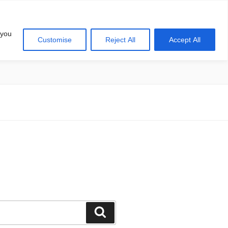
 you
Customise
Reject All
Accept All
खोज