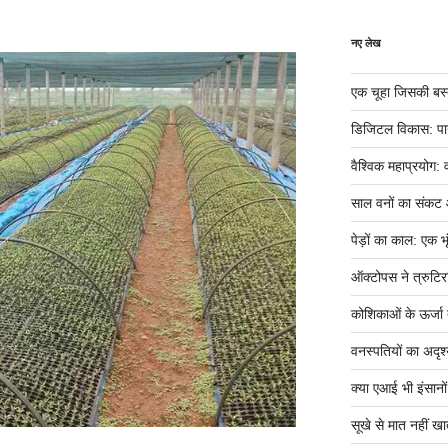
नए लेख
एक चूहा जिसकी बस्ती म
डिजिटल विकास: पान
वैश्विक महाप्रयोग: 
साल वनों का संकट
पेड़ों का काल: एक भृ
ऑक्टोपस ने त्रुटिर
कोशिकाओं के ऊर्जा तं
वनस्पतियों का अदृश्
क्या एआई भी इंसानों ज
सूखे से मात नहीं खात