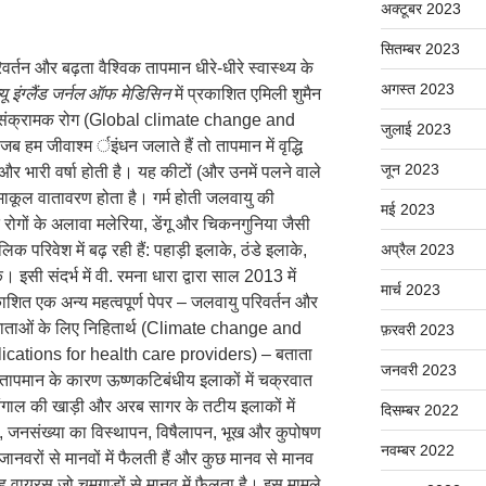
अक्टूबर 2023
सितम्बर 2023
र्तन और बढ़ता वैश्विक तापमान धीरे-धीरे स्वास्थ्य के
अगस्त 2023
्यू इंग्लैंड जर्नल ऑफ मेडिसिन
में प्रकाशित एमिली शुमैन
और संक्रामक रोग (Global climate change and
जुलाई 2023
हम जीवाश्म र्इंधन जलाते हैं तो तापमान में वृद्धि
जून 2023
 और भारी वर्षा होती है। यह कीटों (और उनमें पलने वाले
ाकूल वातावरण होता है। गर्म होती जलवायु की
मई 2023
रोगों के अलावा मलेरिया, डेंगू और चिकनगुनिया जैसी
ोलिक परिवेश में बढ़ रही हैं: पहाड़ी इलाके, ठंडे इलाके,
अप्रैल 2023
 इसी संदर्भ में वी. रमना धारा द्वारा साल 2013 में
मार्च 2023
रकाशित एक अन्य महत्वपूर्ण पेपर – जलवायु परिवर्तन और
 प्रदाताओं के लिए निहितार्थ (Climate change and
फ़रवरी 2023
ications for health care providers) – बताता
जनवरी 2023
 तापमान के कारण ऊष्णकटिबंधीय इलाकों में चक्रवात
 बंगाल की खाड़ी और अरब सागर के तटीय इलाकों में
दिसम्बर 2022
यां, जनसंख्या का विस्थापन, विषैलापन, भूख और कुपोषण
नवम्बर 2022
 जानवरों से मानवों में फैलती हैं और कुछ मानव से मानव
 वायरस जो चमगाड़ों से मानव में फैलता है। इस मामले