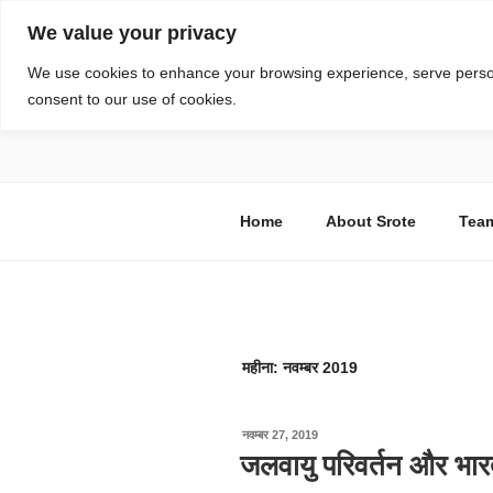
सामग्री
We value your privacy
पर
जाएं
स्रोत
We use cookies to enhance your browsing experience, serve personal
consent to our use of cookies.
विज्ञान एवं टेक्नॉलॉजी फीचर्स
Home
About Srote
Tea
महीना:
नवम्बर 2019
पर
नवम्बर 27, 2019
प्रकाशित
जलवायु परिवर्तन और भारत
किया
गया