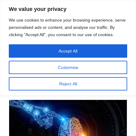
सामग्री
स्रोत
We value your privacy
पर
विज्ञान एवं टेक्नॉलॉजी फीचर्स
जाएं
We use cookies to enhance your browsing experience, serve
personalised ads or content, and analyse our traffic. By
मेनू
clicking "Accept All", you consent to our use of cookies.
Accept All
महीना:
अक्टूबर 2022
Customise
पर
अक्टूबर 31, 2022
प्रकाशित
आर्टिफिशियल इंटेलिजेंस (एआई) यानी कृत्रिम बुद्धि – 2
Reject All
किया
– हरजिंदर सिंह ‘लाल्टू’
गया