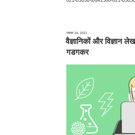
021-03036-x/d41586-021-03036
पर
नवम्बर 24, 2021
प्रकाशित
वैज्ञानिकों और विज्ञान लेख
किया
गया
गडगकर