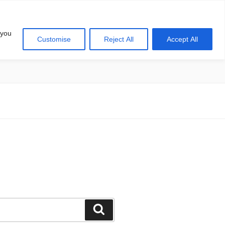
 you
Customise
Reject All
Accept All
खोज