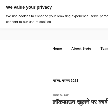
सामग्री
We value your privacy
पर
जाएं
स्रोत
We use cookies to enhance your browsing experience, serve personal
consent to our use of cookies.
विज्ञान एवं टेक्नॉलॉजी फीचर्स
Home
About Srote
Tea
महीना:
नवम्बर 2021
पर
नवम्बर 24, 2021
प्रकाशित
लॉकडाउन खुलने पर कार्बन उ
किया
गया