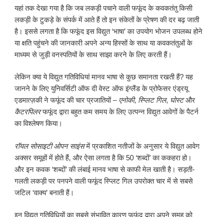
यहां तक देखा गया है कि जब लकड़ी पचाने वाली फफूंद के कवकतंतु किसी
लकड़ी के टुकड़े के संपर्क में आते हैं तो इन संकेतों के प्रेषण की दर बढ़ जाती
है। इससे लगता है कि फफूंद इस विद्युत ‘भाषा’ का उपयोग भोजन उपलब्ध होने
या क्षति पहुंचने की जानकारी अपने अन्य हिस्सों के साथ या कवकतंतुओं के
माध्यम से जुड़ी वनस्पतियों के साथ साझा करने के लिए करती हैं।
लेकिन क्या ये विद्युत गतिविधियां मानव भाषा से कुछ समानता रखती हैं? यह
जानने के लिए युनिवर्सिटी ऑफ दी वेस्ट ऑफ इंग्लैंड के प्रोफेसर एंड्रयू
एडमात्ज़की ने फफूंद की चार प्रजातियों –
एनोकी
,
स्प्लिट गिल
,
घोस्ट
और
कैटरपिलर
फफूंद द्वारा बहुत कम समय के लिए उत्पन्न विद्युत आवेगों के पैटर्न
का विश्लेषण किया।
रॉयल सोसाइटी ओपन साइंस
में प्रकाशित नतीजों के अनुसार ये विद्युत आवेग
अक्सर समूहों में होते हैं, और ऐसा लगता है कि 50 ‘शब्दों’ का ककहरा हो।
और इन कवक ‘शब्दों’ की लंबाई मानव भाषा से काफी मेल खाती है। सड़ती-
गलती लकड़ी पर पनपने वाली फफूंद स्प्लिट गिल उपरोक्त चार में से सबसे
जटिल ‘वाक्य’ बनाती हैं।
इन विद्युत गतिविधियों का सबसे संभावित कारण फफूंद द्वारा अपने समूह को