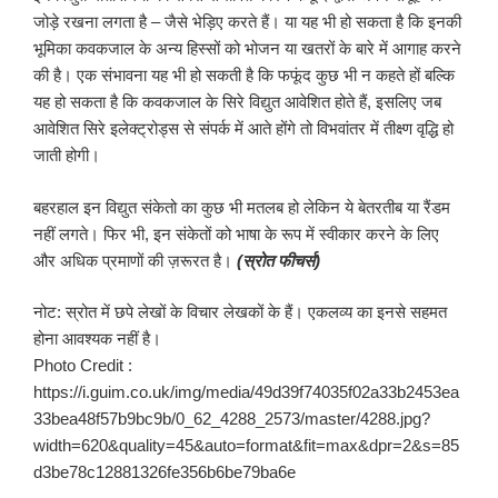
जोड़े रखना लगता है – जैसे भेड़िए करते हैं। या यह भी हो सकता है कि इनकी
भूमिका कवकजाल के अन्य हिस्सों को भोजन या खतरों के बारे में आगाह करने
की है। एक संभावना यह भी हो सकती है कि फफूंद कुछ भी न कहते हों बल्कि
यह हो सकता है कि कवकजाल के सिरे विद्युत आवेशित होते हैं, इसलिए जब
आवेशित सिरे इलेक्ट्रोड्स से संपर्क में आते होंगे तो विभवांतर में तीक्ष्ण वृद्धि हो
जाती होगी।
बहरहाल इन विद्युत संकेतो का कुछ भी मतलब हो लेकिन ये बेतरतीब या रैंडम
नहीं लगते। फिर भी, इन संकेतों को भाषा के रूप में स्वीकार करने के लिए
और अधिक प्रमाणों की ज़रूरत है।
(स्रोत फीचर्स)
नोट: स्रोत में छपे लेखों के विचार लेखकों के हैं। एकलव्य का इनसे सहमत
होना आवश्यक नहीं है।
Photo Credit :
https://i.guim.co.uk/img/media/49d39f74035f02a33b2453ea
33bea48f57b9bc9b/0_62_4288_2573/master/4288.jpg?
width=620&quality=45&auto=format&fit=max&dpr=2&s=85
d3be78c12881326fe356b6be79ba6e