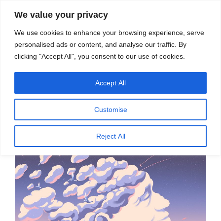
सामग्री
स्रोत
We value your privacy
पर
विज्ञान एवं टेक्नॉलॉजी फीचर्स
जाएं
We use cookies to enhance your browsing experience, serve
personalised ads or content, and analyse our traffic. By
मेनू
clicking "Accept All", you consent to our use of cookies.
Accept All
महीना:
जनवरी 2024
Customise
पर
जनवरी 31, 2024
प्रकाशित
स्मृति ह्रास से कैसे निपटें – डॉ. डी. बालसुब्रमण्यन
Reject All
किया
गया