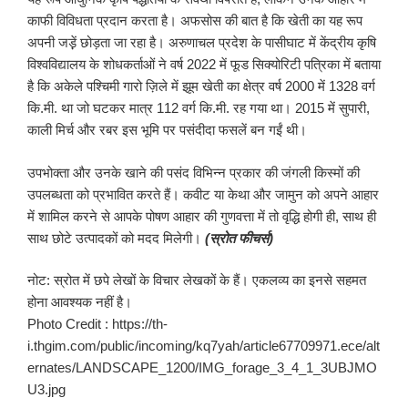
काफी विविधता प्रदान करता है। अफसोस की बात है कि खेती का यह रूप
अपनी जड़़ें छोड़ता जा रहा है। अरुणाचल प्रदेश के पासीघाट में केंद्रीय कृषि
विश्वविद्यालय के शोधकर्ताओं ने वर्ष 2022 में फूड सिक्योरिटी पत्रिका में बताया
है कि अकेले पश्चिमी गारो ज़िले में झूम खेती का क्षेत्र वर्ष 2000 में 1328 वर्ग
कि.मी. था जो घटकर मात्र 112 वर्ग कि.मी. रह गया था। 2015 में सुपारी,
काली मिर्च और रबर इस भूमि पर पसंदीदा फसलें बन गईं थी।
उपभोक्ता और उनके खाने की पसंद विभिन्न प्रकार की जंगली किस्मों की
उपलब्धता को प्रभावित करते हैं। कवीट या केथा और जामुन को अपने आहार
में शामिल करने से आपके पोषण आहार की गुणवत्ता में तो वृद्धि होगी ही, साथ ही
साथ छोटे उत्पादकों को मदद मिलेगी।
(स्रोत फीचर्स)
नोट: स्रोत में छपे लेखों के विचार लेखकों के हैं। एकलव्य का इनसे सहमत
होना आवश्यक नहीं है।
Photo Credit : https://th-
i.thgim.com/public/incoming/kq7yah/article67709971.ece/alt
ernates/LANDSCAPE_1200/IMG_forage_3_4_1_3UBJMO
U3.jpg