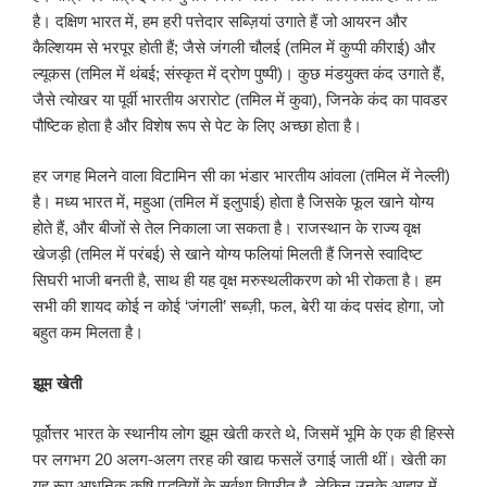
है। दक्षिण भारत में, हम हरी पत्तेदार सब्ज़ियां उगाते हैं जो आयरन और
कैल्शियम से भरपूर होती हैं; जैसे जंगली चौलई (तमिल में कुप्पी कीराई) और
ल्यूकस (तमिल में थंबई; संस्कृत में द्रोण पुष्पी)। कुछ मंडयुक्त कंद उगाते हैं,
जैसे त्योखर या पूर्वी भारतीय अरारोट (तमिल में कुवा), जिनके कंद का पावडर
पौष्टिक होता है और विशेष रूप से पेट के लिए अच्छा होता है।
हर जगह मिलने वाला विटामिन सी का भंडार भारतीय आंवला (तमिल में नेल्ली)
है। मध्य भारत में, महुआ (तमिल में इलुपाई) होता है जिसके फूल खाने योग्य
होते हैं, और बीजों से तेल निकाला जा सकता है। राजस्थान के राज्य वृक्ष
खेजड़ी (तमिल में परंबई) से खाने योग्य फलियां मिलती हैं जिनसे स्वादिष्ट
सिघरी भाजी बनती है, साथ ही यह वृक्ष मरुस्थलीकरण को भी रोकता है। हम
सभी की शायद कोई न कोई ‘जंगली’ सब्ज़ी, फल, बेरी या कंद पसंद होगा, जो
बहुत कम मिलता है।
झूम खेती
पूर्वोत्तर भारत के स्थानीय लोग झूम खेती करते थे, जिसमें भूमि के एक ही हिस्से
पर लगभग 20 अलग-अलग तरह की खाद्य फसलें उगाई जाती थीं। खेती का
यह रूप आधुनिक कृषि पद्धतियों के सर्वथा विपरीत है, लेकिन उनके आहार में