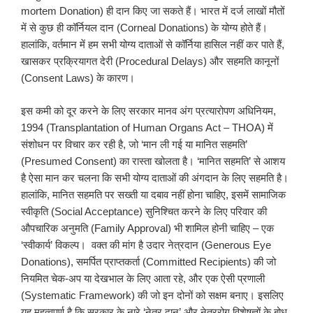
mortem Donation) ही दान किए जा सकते हैं। भारत में दर्ज लाखों मौतों
में से कुछ ही कॉर्नियल दान (Corneal Donations) के योग्य होते हैं।
हालांकि, वर्तमान में हम सभी योग्य दाताओं से कॉर्निया हासिल नहीं कर पाते हैं,
खासकर प्रक्रियागत देरी (Procedural Delays) और सहमति कानूनों
(Consent Laws) के कारण।
इस कमी को दूर करने के लिए सरकार मानव अंग प्रत्यारोपण अधिनियम,
1994 (Transplantation of Human Organs Act – THOA) में
संशोधन पर विचार कर रही है, जो ‘मान ली गई या मानित सहमति’
(Presumed Consent) का रास्ता खोलता है। ‘मानित सहमति’ से आशय
है ऐसा मान कर चलना कि सभी योग्य दाताओं की अंगदान के लिए सहमति है।
हालांकि, मानित सहमति पर सख्ती या दबाव नहीं होना चाहिए, इसमें सामाजिक
स्वीकृति (Social Acceptance) सुनिश्चित करने के लिए परिवार की
औपचारिक अनुमति (Family Approval) भी शामिल होनी चाहिए – एक
‘स्वीकार्य’ विकल्प। वक्त की मांग है उदार नेत्रदान (Generous Eye
Donations), समर्पित प्राप्तकर्ता (Committed Recipients) की जो
नियमित चेक-अप या देखभाल के लिए आता रहे, और एक ऐसी प्रणाली
(Systematic Framework) की जो इन दोनों को सक्षम बनाए। इसलिए
यह महत्वपूर्ण है कि सरकार के नारे ‘नेत्र दान’ और नेत्ररोग विशेषज्ञों के बोध