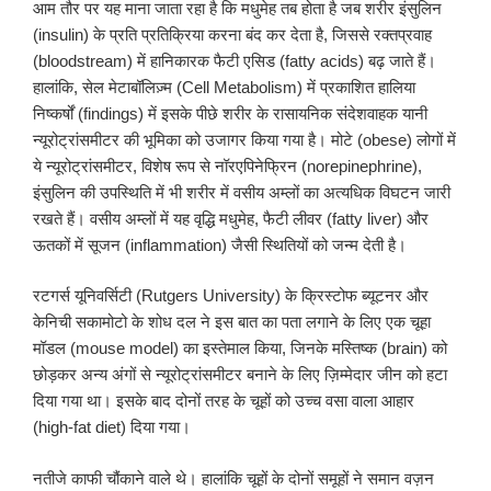
आम तौर पर यह माना जाता रहा है कि मधुमेह तब होता है जब शरीर इंसुलिन
(insulin) के प्रति प्रतिक्रिया करना बंद कर देता है, जिससे रक्तप्रवाह
(bloodstream) में हानिकारक फैटी एसिड (fatty acids) बढ़ जाते हैं।
हालांकि, सेल मेटाबॉलिज़्म (Cell Metabolism) में प्रकाशित हालिया
निष्कर्षों (findings) में इसके पीछे शरीर के रासायनिक संदेशवाहक यानी
न्यूरोट्रांसमीटर की भूमिका को उजागर किया गया है। मोटे (obese) लोगों में
ये न्यूरोट्रांसमीटर, विशेष रूप से नॉरएपिनेफ्रिन (norepinephrine),
इंसुलिन की उपस्थिति में भी शरीर में वसीय अम्लों का अत्यधिक विघटन जारी
रखते हैं। वसीय अम्लों में यह वृद्धि मधुमेह, फैटी लीवर (fatty liver) और
ऊतकों में सूजन (inflammation) जैसी स्थितियों को जन्म देती है।
रटगर्स यूनिवर्सिटी (Rutgers University) के क्रिस्टोफ ब्यूटनर और
केनिची सकामोटो के शोध दल ने इस बात का पता लगाने के लिए एक चूहा
मॉडल (mouse model) का इस्तेमाल किया, जिनके मस्तिष्क (brain) को
छोड़कर अन्य अंगों से न्यूरोट्रांसमीटर बनाने के लिए ज़िम्मेदार जीन को हटा
दिया गया था। इसके बाद दोनों तरह के चूहों को उच्च वसा वाला आहार
(high-fat diet) दिया गया।
नतीजे काफी चौंकाने वाले थे। हालांकि चूहों के दोनों समूहों ने समान वज़न