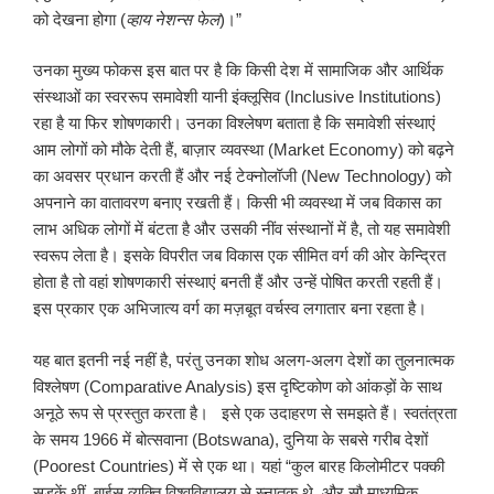
को देखना होगा (
व्हाय
नेशन्स
फेल
)।”
उनका मुख्य फोकस इस बात पर है कि किसी देश में सामाजिक और आर्थिक
संस्थाओं का स्वररूप समावेशी यानी इंक्लूसिव (Inclusive Institutions)
रहा है या फिर शोषणकारी। उनका विश्लेषण बताता है कि समावेशी संस्थाएं
आम लोगों को मौके देती हैं, बाज़ार व्यवस्था (Market Economy) को बढ़ने
का अवसर प्रधान करती हैं और नई टेक्नोलॉजी (New Technology) को
अपनाने का वातावरण बनाए रखती हैं। किसी भी व्यवस्था में जब विकास का
लाभ अधिक लोगों में बंटता है और उसकी नींव संस्थानों में है, तो यह समावेशी
स्वरूप लेता है। इसके विपरीत जब विकास एक सीमित वर्ग की ओर केन्द्रित
होता है तो वहां शोषणकारी संस्थाएं बनती हैं और उन्हें पोषित करती रहती हैं।
इस प्रकार एक अभिजात्य वर्ग का मज़बूत वर्चस्व लगातार बना रहता है।
यह बात इतनी नई नहीं है, परंतु उनका शोध अलग-अलग देशों का तुलनात्मक
विश्लेषण (Comparative Analysis) इस दृष्टिकोण को आंकड़ों के साथ
अनूठे रूप से प्रस्तुत करता है। इसे एक उदाहरण से समझते हैं। स्वतंत्रता
के समय 1966 में बोत्सवाना (Botswana), दुनिया के सबसे गरीब देशों
(Poorest Countries) में से एक था। यहां “कुल बारह किलोमीटर पक्की
सड़कें थीं, बाईस व्यक्ति विश्वविद्यालय से स्नातक थे, और सौ माध्यमिक