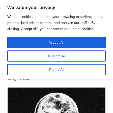
सामग्री
स्रोत
We value your privacy
पर
विज्ञान एवं टेक्नॉलॉजी फीचर्स
जाएं
We use cookies to enhance your browsing experience, serve
personalised ads or content, and analyse our traffic. By
मेनू
clicking "Accept All", you consent to our use of cookies.
Accept All
महीना:
नवम्बर 2024
Customise
पर
नवम्बर 27, 2024
प्रकाशित
चांद पर समय का मापन
Reject All
किया
गया
डॉ. सुशील जोशी