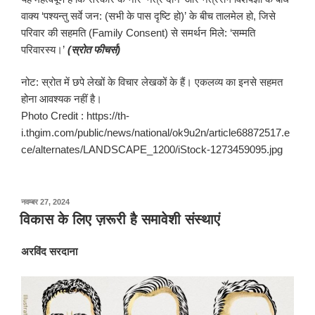
वाक्य ‘पश्यन्तु सर्वे जन: (सभी के पास दृष्टि हो)’ के बीच तालमेल हो, जिसे
परिवार की सहमति (Family Consent) से समर्थन मिले: ‘सम्मति
परिवारस्य।’
(स्रोत फीचर्स)
नोट: स्रोत में छपे लेखों के विचार लेखकों के हैं। एकलव्य का इनसे सहमत
होना आवश्यक नहीं है।
Photo Credit : https://th-
i.thgim.com/public/news/national/ok9u2n/article68872517.e
ce/alternates/LANDSCAPE_1200/iStock-1273459095.jpg
पर
नवम्बर 27, 2024
प्रकाशित
विकास के लिए ज़रूरी है समावेशी संस्थाएं
किया
गया
अरविंद सरदाना