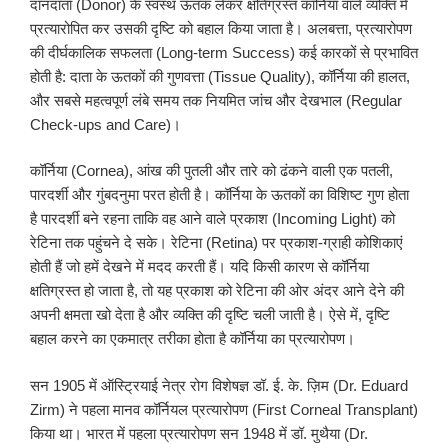
दानदाता (Donor) के स्वस्थ ऊतक लेकर क्षतिग्रस्त कॉर्निया वाले व्यक्ति में
प्रत्यारोपित कर उसकी दृष्टि को बहाल किया जाता है। अलबत्ता, प्रत्यारोपण
की दीर्घकालिक सफलता (Long-term Success) कई कारकों से प्रभावित
होती है: दाता के ऊतकों की गुणवत्ता (Tissue Quality), कॉर्निया की हालत,
और सबसे महत्वपूर्ण लंबे समय तक नियमित जांच और देखभाल (Regular
Check-ups and Care)।
कॉर्निया (Cornea), आंख की पुतली और तारे को ढंकने वाली एक पतली,
पारदर्शी और गुंबदनुमा परत होती है। कॉर्निया के ऊतकों का विशिष्ट गुण होता
है पारदर्शी बने रहना ताकि वह आने वाले प्रकाश (Incoming Light) को
रेटिना तक पहुंचने दे सके। रेटिना (Retina) पर प्रकाश-ग्राही कोशिकाएं
होती हैं जो हमें देखने में मदद करती हैं। यदि किसी कारण से कॉर्निया
क्षतिग्रस्त हो जाता है, तो यह प्रकाश को रेटिना की ओर अंदर आने देने की
अपनी क्षमता खो देता है और व्यक्ति की दृष्टि चली जाती है। ऐसे में, दृष्टि
बहाल करने का एकमात्र तरीका होता है कॉर्निया का प्रत्यारोपण।
सन 1905 में ऑस्ट्रियाई नेत्र रोग विशेषज्ञ डॉ. ई. के. ज़िम (Dr. Eduard
Zirm) ने पहला मानव कॉर्नियल प्रत्यारोपण (First Corneal Transplant)
किया था। भारत में पहला प्रत्यारोपण सन 1948 में डॉ. मुथैया (Dr.