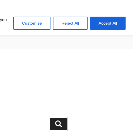
 you
Customise
Reject All
Accept All
खोज