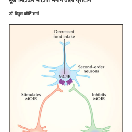
भूख मिटाकर मोटापा भगाने वाला प्रोटीन
किया
गया
डॉ. विपुल कीर्ति शर्मा