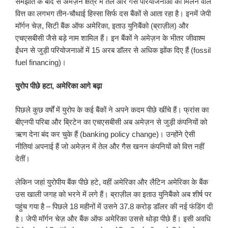
समझौते के बाद से अमेज़न क्षेत्र में तेल और गैस परियोजनाओं को मिलने वाले
वित्त का लगभग तीन-चौथाई हिस्सा सिर्फ दस बैंकों से आता रहा है। इनमें जेपी
मॉर्गन चेज़, सिटी बैंक ऑफ अमेरिका, इताउ युनिबैंको (ब्राज़ील) और
एचएसबीसी जैसे बड़े नाम शामिल हैं। इन बैंकों ने अमेज़न के भीतर जीवाश्म
ईंधन से जुड़ी परियोजनाओं में 15 अरब डॉलर से अधिक झोंक दिए हैं (fossil
fuel financing)।
युरोप पीछे हटा
,
अमेरिका आगे बढ़ा
पिछले कुछ वर्षों में युरोप के कई बैंकों ने अपने कदम पीछे खींचे हैं। फ्रांस का
बीएनपी परिबा और ब्रिटेन का एचएसबीसी अब अमेज़न से जुड़ी कंपनियों को
ऋण देना बंद कर चुके हैं (banking policy change)। उन्होंने ऐसी
नीतियां अपनाई हैं जो अमेज़न में तेल और गैस खनन कंपनियों को वित्त नहीं
देतीं।
लेकिन जहां युरोपीय बैंक पीछे हटे, वहीं अमेरिका और लैटिन अमेरिका के बैंक
उस खाली जगह को भरने में लगे हैं। ब्राज़ील का इताउ युनिबैंको अब शीर्ष पर
पहुंच गया है – पिछले 18 महीनों में उसने 37.8 करोड़ डॉलर की नई फंडिंग दी
है। जेपी मॉर्गन चेज़ और बैंक ऑफ अमेरिका उससे थोड़ा पीछे हैं। इसी अवधि