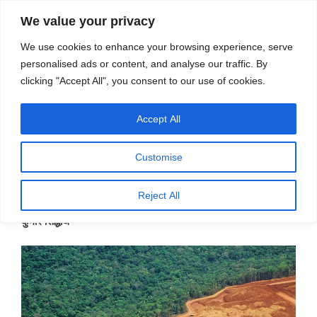
सामग्री
स्रोत
We value your privacy
पर
विज्ञान एवं टेक्नॉलॉजी फीचर्स
जाएं
We use cookies to enhance your browsing experience, serve
personalised ads or content, and analyse our traffic. By
मेनू
clicking "Accept All", you consent to our use of cookies.
Accept All
महीना:
नवम्बर 2025
Customise
पर
नवम्बर 26, 2025
प्रकाशित
कौन कर रहा है अमेज़न को तबाह?
Reject All
किया
गया
कुमार सिद्धार्थ