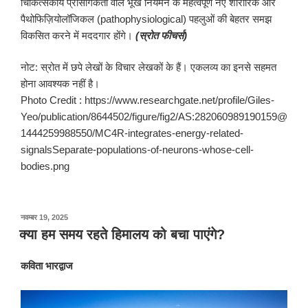
चिकित्सकीय प्रासंगिकता वाले भूख नियमन के महत्वपूर्ण नए शारीरिक और
पैथोफिज़ियोलॉजिकल (pathophysiological) पहलुओं की बेहतर समझ
विकसित करने में मददगार होंगे।
(स्रोत फीचर्स)
नोट: स्रोत में छपे लेखों के विचार लेखकों के हैं। एकलव्य का इनसे सहमत
होना आवश्यक नहीं है।
Photo Credit : https://www.researchgate.net/profile/Giles-
Yeo/publication/8644502/figure/fig2/AS:282060989190159@
1444259988550/MC4R-integrates-energy-related-
signalsSeparate-populations-of-neurons-whose-cell-
bodies.png
पर
नवम्बर 19, 2025
प्रकाशित
क्या हम समय रहते हिमालय को बचा पाएंगे?
किया
गया
कविता भारद्वाज