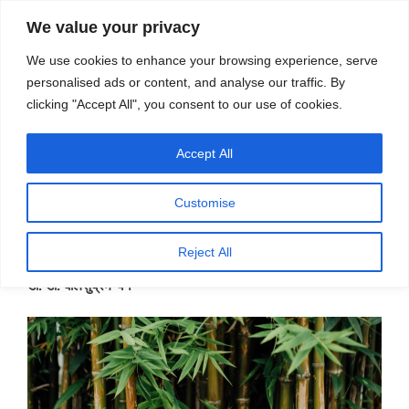
सामग्री
स्रोत
We value your privacy
पर
विज्ञान एवं टेक्नॉलॉजी फीचर्स
जाएं
We use cookies to enhance your browsing experience, serve
personalised ads or content, and analyse our traffic. By
मेनू
clicking "Accept All", you consent to our use of cookies.
Accept All
महीना:
फ़रवरी 2026
Customise
पर
फ़रवरी 25, 2026
प्रकाशित
बांस के गुणों पर फिर एक नज़र
Reject All
किया
गया
डॉ
.
डी
.
बालसुब्रमण्यन