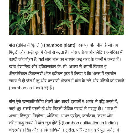
बां
स (तमिल में ‘मूंगली’)
(bamboo plant)
एक प्राचीन पौधा है जो नम
मिट्टी और कड़ी धूप में तेज़ी से बढ़ता है। बांस एशिया और लैटिन अमेरिका में
काफी लोकप्रिय है; यहां लोग बांस का उपयोग कई तरह के कामों में करते हैं।
खाद्य वैज्ञानिक और इतिहासकार के. टी. अचया ने अपनी किताब
ए
हिस्टोरिकल
डिक्शनरी
ऑफ
इंडियन
फूड
में लिखा है कि भारत में प्राचीन
समय से ही जैन भिक्षु और वनवासी भोजन में बांस के तने और पत्तियों को पकाते
(bamboo as food) रहे हैं।
बांस ऐसे उष्णकटिबंधीय क्षेत्रों और आर्द्र इलाकों में अच्छे से वृद्धि करते हैं,
जहां धूप अच्छी पड़ती हो और मिट्टी जैविक पदार्थ से भरपूर हो। भारत में
असम, त्रिपुरा, मिज़ोरम, ओडिशा, आंध्र प्रदेश, कर्नाटक, केरल और
तमिलनाडु राज्यों में बांस खूब होते हैं (bamboo cultivation in India)।
चंद्रमोहन सिंह और उनके साथियों ने ट्रीस, फॉरेस्ट्स एंड पीपुल जर्नल में