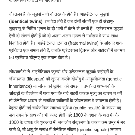
के अध्ययन के डैटा पर गौर किया।
गौरतलब है कि जुड़वां बच्चे दो तरह के होते हैं। आइडेंटिकल जुड़वां
(identical twins)
तब पैदा होते हैं जब दोनों संतानें एक ही अंडाणु-
शुक्राणु से निर्मित भ्रूण के दो भागों में बंटने से बनती हैं। फ्रेटरनल जुड़वां
ऐसी दो संतानें होती हैं जो दो अलग-अलग भ्रूण से गर्भाशय में साथ-साथ
विकसित होती हैं। आईडेंटिकल ट्विन्स (fraternal twins) के डीएनए शत-
प्रतिशत एक समान होते हैं, जबकि फ्रेटरनल ट्विन्स और सहोदरों में लगभग
50 प्रतिशत डीएनए एक समान होता है।
शोधकर्ताओं ने आइडेंटिकल जुड़वां और फ्रेटरनल जुड़वां/ सहोदरों के
जीवनकाल (lifespan) की तुलना करके दीर्घायु में आनुवंशिकता (genetic
inheritance) या जीन्स की भूमिका को समझा। उपरोक्त अध्ययनों के
आंकड़ों के विश्लेषण में पाया गया कि यदि बाहरी कारक मृत्यु का कारण न बनें
तो जेनेटिक आधार से सम्बंधित व्यक्तियों के जीवनकाल में समानता होती है।
बेहतर होती गई सार्वजनिक स्वास्थ्य सुविधा (public health) के कारण यह
बात समय के साथ और भी स्पष्ट होती गई: 1800 के दशक के अंत में और
1900 के दशक की शुरुआत में, जब लोग संक्रमण के कारण कम उम्र में मर
जाते थे, तो आयु के सम्बंध में जेनेटिक संकेत (genetic signals) लगभग