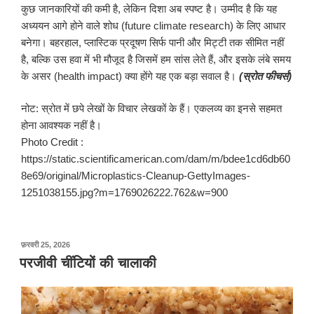
कुछ जानकारियों की कमी है, लेकिन दिशा अब स्पष्ट है। उम्मीद है कि यह
अध्ययन आगे होने वाले शोध (future climate research) के लिए आधार
बनेगा। बहरहाल, प्लास्टिक प्रदूषण सिर्फ पानी और मिट्टी तक सीमित नहीं
है, बल्कि उस हवा में भी मौजूद है जिसमें हम सांस लेते हैं, और इसके लंबे समय
के असर (health impact) क्या होंगे यह एक बड़ा सवाल है।
(
स्रोत
फीचर्स
)
नोट: स्रोत में छपे लेखों के विचार लेखकों के हैं। एकलव्य का इनसे सहमत
होना आवश्यक नहीं है।
Photo Credit :
https://static.scientificamerican.com/dam/m/bdee1cd6db60
8e69/original/Microplastics-Cleanup-GettyImages-
1251038155.jpg?m=1769026222.762&w=900
पर
फ़रवरी 25, 2026
प्रकाशित
परजीवी चींटियों की चालाकी
किया
गया