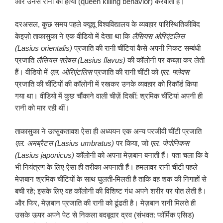
और उनसे रानी की हत्या (queen killing behavior) करवाती हैं।
दरअसल, कुछ समय पहले क्यूशू विश्वविद्यालय के व्यवहार पारिस्थितिकीविद
केइज़ो ताकासुका ने एक वीडियो में देखा था कि
लैसियस
ओरिएंटलिस
(Lasius orientalis)
प्रजाति की रानी चींटियां कैसे अपनी निकट सम्बंधी
प्रजाति
लैसियस
फ्लेवस
(Lasius flavus)
की कॉलोनी पर कब्ज़ा कर लेती
हैं। वीडियो में
एल
.
ओरिएंटलिस
प्रजाति की रानी चींटी को
एल
.
फ्लेवस
प्रजाति की चींटियों की कॉलोनी में रखकर उनके व्यवहार को रिकॉर्ड किया
गया था। वीडियो में कुछ चौंकाने वाली चीज़ें दिखीं: श्रमिक चींटियां अपनी ही
रानी को मार रही थीं।
ताकासुका ने उत्सुकतावश ऐसा ही अध्ययन एक अन्य परजीवी चींटी प्रजाति
एल
.
अमब्रैटस
(Lasius umbratus)
पर किया, जो
एल
.
जेपोनिकस
(Lasius japonicus)
कॉलोनी को अपना मेज़बान बनाती हैं। पता चला कि वे
भी नियंत्रण के लिए ऐसा ही तरीका अपनाती हैं। हमलावर रानी चींटी पहले
मेज़बान श्रमिक चींटियों के साथ घुलती-मिलती है ताकि वह शक की निगाहों से
बची रहे; इसके लिए वह कॉलोनी की विशिष्ट गंध अपने शरीर पर पोत लेती है।
और फिर, मेज़बान प्रजाति की रानी को ढूंढती है। मेज़बान रानी मिलते ही
उसके ऊपर अपने पेट से निकला बदबूदार द्रव (संभवत: फॉर्मिक एसिड)