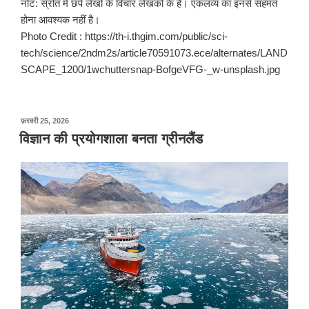
नोट: स्रोत में छपे लेखों के विचार लेखकों के हैं। एकलव्य का इनसे सहमत
होना आवश्यक नहीं है।
Photo Credit : https://th-i.thgim.com/public/sci-
tech/science/2ndm2s/article70591073.ece/alternates/LAND
SCAPE_1200/1wchuttersnap-BofgeVFG-_w-unsplash.jpg
पर
फ़रवरी 25, 2026
प्रकाशित
विज्ञान की प्रयोगशाला बनता ग्रीनलैंड
किया
गया