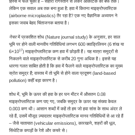
हिस्से में फैल चुका है – सहारा रेगिस्तान से लेकर आर्कटिक की बर्फ तक।
लेकिन एक सवाल अब तक बना हुआ है: हवा में कितना माइक्रोप्लास्टिक
(airborne microplastics) तैर रहा है? एक नए वैज्ञानिक अध्ययन ने
इसका जवाब बेहद चिंताजनक बताया है।
नेचर
में प्रकाशित शोध (Nature journal study) के अनुसार, हर साल
भूमि पर होने वाली मानवीय गतिविधियां लगभग 600 क्वाड्रिलियन (6 शंख या
17
6×10
) माइक्रोप्लास्टिक कण हवा में छोड़ती हैं। यह मात्रा समुद्रों से
निकलने वाले माइक्रोप्लास्टिक से करीब 20 गुना अधिक है। इससे यह
धारणा गलत साबित होती है कि हवा में फैलने वाले माइक्रोप्लास्टिक का मुख्य
स्रोत समुद्र हैं; वास्तव में तो भूमि से होने वाला प्रदूषण (land-based
pollution) कहीं बड़ा कारण है।
शोध में, भूमि के ऊपर की हवा के हर घन मीटर में औसतन 0.08
माइक्रोप्लास्टिक कण पाए गए, जबकि समुद्र के ऊपर यह संख्या केवल
0.003 कण थी। आसान शब्दों में कहें तो हम जो हवा सांस के साथ अंदर ले
रहे हैं, उसमें मौजूद ज़्यादातर माइक्रोप्लास्टिक मानव गतिविधियों से आ रहे हैं
– जैसे यातायात (vehicular emissions), कारखाने, शहरों की धूल,
सिंथेटिक कपड़ों के रेशे और कचरे से।