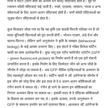
भित्ती में मोटर (यानी काम को अंजाम देने वाली) तंत्रिकाएं होती हैं। मुंह पर
रसायन-संवेदी तंत्रिकाएं पाई जाती हैं। स्पर्श, प्रकाश, तापमान, नमक व अन्य
संवेदनाओं के लिए अलग-अलग तंत्रिकाएं होती हैं। सभी संवेदी तंत्रिकाओं का
जुड़ाव मोटर तंत्रिकाओं से होता है।
कुल मिलाकर सोचा गया था कि यह कृमि एक चलती-फिरती नलिका भर है जो
मात्र बुनियादी क्रियाओं को पूरा करती होगी – भोजन-ग्रहण, अंडे देना और
चलना-फिरना। लेकिन आगे अनुसंधान ने कृमि के व्यवहार (behavioral
biology) के कई आयाम उजागर किए। इस संदर्भ में नोबेल विजेता मार्टिन
चाफी का काम उल्लेखनीय है। कुछ जंतु एक ग्रीन फ्लोरेसेंट प्रोटीन (GFP
– green fluorescent protein) का निर्माण करते हैं जो एक हरी रोशनी
उत्सर्जित करता है। इसके निर्माण के लिए ज़िम्मेदार जीन को अन्य जीवों के
जीनोम में जोड़ा जा सकता है। अब GFP जैविक प्रक्रियाओं के अध्ययन के
लिए महत्वपूर्ण औज़ार बन गया है। मार्टिन चाफी ने
सी
.
एलेगेन्स
के जीनोम में
इस जीन को जोड़ दिया और इस तरह से वे 6 अलग-अलग कोशिकाओं को
रंगीन बनाने में सफल रहे। रंगीन हो जाने के कारण इन कोशिकाओं का
निरंतर अध्ययन किया जा सकता था। इसकी मदद से वे तंत्रिका कोशिकाओं
के विकास का अध्ययन कर पाए थे। इसके अलावा, उनके अनुसंधान ने
GFP के सामान्य उपयोग का मार्ग प्रशस्त किया। आजकल
सी
.
एलेगेन्स
के