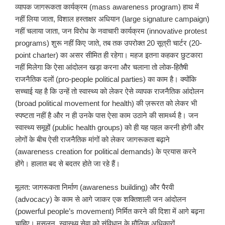
व्यापक जागरूकता कार्यक्रम (mass awareness program) हाथ में
नहीं लिया जाता, विशाल हस्ताक्षर अधियान (large signature campaign)
नहीं चलाया जाता, जन विरोध के नवाचारी कार्यक्रम (innovative protest
programs) शुरू नहीं किए जाते, तब तक उपरोक्त 20 सूत्री चार्टर (20-
point charter) का असर सीमित ही रहेगा। महज इतना कहकर छुटकारा
नहीं मिलेगा कि ऐसा आंदोलन खड़ा करना और चलाना तो लोक-हितैषी
राजनैतिक दलों (pro-people political parties) का काम है। क्योंकि
सच्चाई यह है कि उन्हें तो स्वास्थ्य को लेकर ऐसे व्यापक राजनैतिक आंदोलन
(broad political movement for health) की ज़रूरत को लेकर भी
स्पष्टता नहीं है और न ही उनके पास ऐसा काम उठाने की सामर्थ्य है। जन
स्वास्थ्य समूहों (public health groups) को ही यह पहल करनी होगी और
लोगों के बीच ऐसी राजनैतिक मांगों को लेकर जागरूकता बढ़ाने
(awareness creation for political demands) के प्रयास करने
होंगे। हालात बद से बदतर होते जा रहे हैं।
मूलत: जागरूकता निर्माण (awareness building) और पैरवी
(advocacy) के काम से आगे जाकर एक शक्तिशाली जन आंदोलन
(powerful people’s movement) निर्मित करने की दिशा में आगे बढ़ना
चाहिए। मसलन, स्वास्थ्य सेवा को संविधान के मौलिक अधिकारों