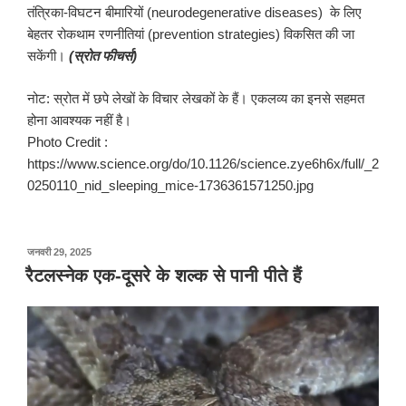
तंत्रिका-विघटन बीमारियों (neurodegenerative diseases) के लिए
बेहतर रोकथाम रणनीतियां (prevention strategies) विकसित की जा
सकेंगी।
(
स्रोत
फीचर्स
)
नोट: स्रोत में छपे लेखों के विचार लेखकों के हैं। एकलव्य का इनसे सहमत
होना आवश्यक नहीं है।
Photo Credit :
https://www.science.org/do/10.1126/science.zye6h6x/full/_2
0250110_nid_sleeping_mice-1736361571250.jpg
पर
जनवरी 29, 2025
प्रकाशित
रैटलस्नेक एक-दूसरे के शल्क से पानी पीते हैं
किया
गया