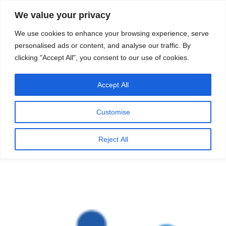
सामग्री
स्रोत
We value your privacy
पर
विज्ञान एवं टेक्नॉलॉजी फीचर्स
जाएं
We use cookies to enhance your browsing experience, serve
personalised ads or content, and analyse our traffic. By
मेनू
clicking "Accept All", you consent to our use of cookies.
Accept All
महीना:
जनवरी 2025
Customise
पर
जनवरी 29, 2025
प्रकाशित
20 सूत्रीय जन स्वास्थ्य चार्टर (20 Point Public
Reject All
किया
Health Charter)
गया