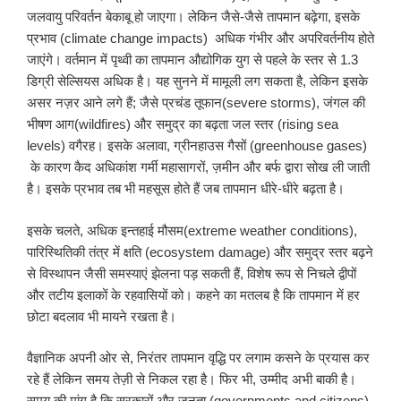
जलवायु परिवर्तन बेकाबू हो जाएगा। लेकिन जैसे-जैसे तापमान बढ़ेगा, इसके
प्रभाव (climate change impacts) अधिक गंभीर और अपरिवर्तनीय होते
जाएंगे। वर्तमान में पृथ्वी का तापमान औद्योगिक युग से पहले के स्तर से 1.3
डिग्री सेल्सियस अधिक है। यह सुनने में मामूली लग सकता है, लेकिन इसके
असर नज़र आने लगे हैं; जैसे प्रचंड तूफान(severe storms), जंगल की
भीषण आग(wildfires) और समुद्र का बढ़ता जल स्तर (rising sea
levels) वगैरह। इसके अलावा, ग्रीनहाउस गैसों (greenhouse gases)
के कारण कैद अधिकांश गर्मी महासागरों, ज़मीन और बर्फ द्वारा सोख ली जाती
है। इसके प्रभाव तब भी महसूस होते हैं जब तापमान धीरे-धीरे बढ़ता है।
इसके चलते, अधिक इन्तहाई मौसम(extreme weather conditions),
पारिस्थितिकी तंत्र में क्षति (ecosystem damage) और समुद्र स्तर बढ़ने
से विस्थापन जैसी समस्याएं झेलना पड़ सकती हैं, विशेष रूप से निचले द्वीपों
और तटीय इलाकों के रहवासियों को। कहने का मतलब है कि तापमान में हर
छोटा बदलाव भी मायने रखता है।
वैज्ञानिक अपनी ओर से, निरंतर तापमान वृद्धि पर लगाम कसने के प्रयास कर
रहे हैं लेकिन समय तेज़ी से निकल रहा है। फिर भी, उम्मीद अभी बाकी है।
समय की मांग है कि सरकारों और जनता (governments and citizens)