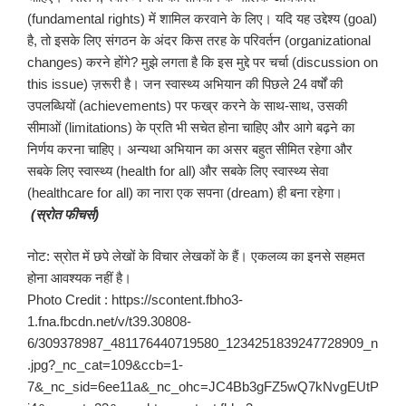
(fundamental rights) में शामिल करवाने के लिए। यदि यह उद्देश्य (goal)
है, तो इसके लिए संगठन के अंदर किस तरह के परिवर्तन (organizational
changes) करने होंगे? मुझे लगता है कि इस मुद्दे पर चर्चा (discussion on
this issue) ज़रूरी है। जन स्वास्थ्य अभियान की पिछले 24 वर्षों की
उपलब्धियों (achievements) पर फख्र करने के साथ-साथ, उसकी
सीमाओं (limitations) के प्रति भी सचेत होना चाहिए और आगे बढ़ने का
निर्णय करना चाहिए। अन्यथा अभियान का असर बहुत सीमित रहेगा और
सबके लिए स्वास्थ्य (health for all) और सबके लिए स्वास्थ्य सेवा
(healthcare for all) का नारा एक सपना (dream) ही बना रहेगा।
(
स्रोत
फीचर्स
)
नोट: स्रोत में छपे लेखों के विचार लेखकों के हैं। एकलव्य का इनसे सहमत
होना आवश्यक नहीं है।
Photo Credit : https://scontent.fbho3-
1.fna.fbcdn.net/v/t39.30808-
6/309378987_481176440719580_1234251839247728909_n
.jpg?_nc_cat=109&ccb=1-
7&_nc_sid=6ee11a&_nc_ohc=JC4Bb3gFZ5wQ7kNvgEUtP