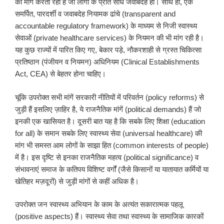
की मांग करता रहा है जो लोगों के प्रति सीधे जवाबदेह हो। साथ ही, एक
समर्पित, पारदर्शी व जवाबदेह नियामक ढांचे (transparent and
accountable regulatory framework) के माध्यम से निजी स्वास्थ्य
सेवाओं (private healthcare services) के नियमन की भी मांग रही है।
यह कुछ राज्यों में पारित किए गए, बेकार पड़े, नौकरशाही से ग्रस्त चिकित्सा
प्रतिष्ठान (पंजीयन व नियमन) अधिनियम (Clinical Establishments
Act, CEA) से बेहतर होना चाहिए।
चूंकि उपरोक्त सभी मांगें सरकारी नीतियों में परिवर्तन (policy reforms) से
जुड़ी हैं इसलिए ज़ाहिर है, ये राजनैतिक मांगें (political demands) हैं जो
इनकी एक खासियत है। दूसरी बात यह है कि सबके लिए शिक्षा (education
for all) के समान सबके लिए स्वास्थ्य सेवा (universal healthcare) की
मांग भी समस्त आम लोगों के साझा हित (common interests of people)
में है। इस दृष्टि से इनका राजनैतिक महत्व (political significance) व
संभावनाएं समाज के कतिपय विशिष्ट वर्गों (जैसे किसानों या यातायात कर्मियों या
खेतिहर मज़दूरों) से जुड़ी मांगों से कहीं अधिक है।
उपरोक्त जन स्वास्थ्य अभियान के काम के अत्यंत सकारात्मक पहलू
(positive aspects) हैं। स्वास्थ्य सेवा तथा स्वास्थ्य के सामाजिक कारकों