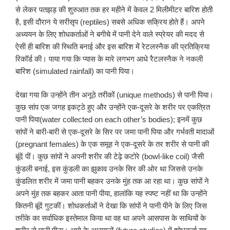
से लेकर पतझड़ की शुरुआत तक हर महीने में केवल 2 मिलीमीटर बारिश होती
है, इसी दौरान ये सरीसृप (reptiles) सबसे अधिक सक्रिय होते हैं। अपने
अध्ययन के लिए शोधकर्ताओं ने बगीचे में पानी देने वाले स्प्रेयर की मदद से
ऐसी ही बारिश की स्थिति बनाई और इस बारिश में रेटलस्नैक की प्रतिक्रिया
रिकॉर्ड की। पाया गया कि प्यास के मारे लगभग आधे रैटलस्नैक ने नकली
बारिश (simulated rainfall) का पानी पिया।
देखा गया कि उन्होंने तीन अनूठे तरीकों (unique methods) से पानी पिया।
कुछ सांप एक जगह इकट्ठे हुए और उन्होंने एक-दूसरे के शरीर पर एकत्रित
पानी पिया(water collected on each other’s bodies); इनमें कुछ
सांपों ने बारी-बारी से एक-दूसरे के सिर पर जमा पानी पिया और गर्भवती मादाओं
(pregnant females) के एक समूह ने एक-दूसरे के तर शरीर से पानी की
बूंदें पीं। कुछ सांपों ने अपनी शरीर की टेढ़े कटोरे (bowl-like coil) जैसी
कुंडली बनाई, इस कुंडली का झुकाव उनके सिर की ओर था जिससे उनके
कुंडलित शरीर में जमा पानी बहकर उनके मुंह तक आ रहा था। कुछ सांपों ने
अपने मुंह तक बहकर आता पानी पीया, हालांकि यह स्पष्ट नहीं था कि उन्होंने
कितनी बूंदें गुटकीं। शोधकर्ताओं ने देखा कि सांपों ने पानी पीने के लिए जिस
तरीके का सर्वाधिक इस्तेमाल किया था वह था अपने आसपास के साथियों के