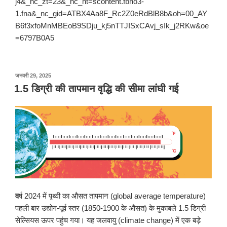
j4&_nc_zt=23&_nc_ht=scontent.fbho3-
1.fna&_nc_gid=ATBX4Aa8F_Rc2Z0eRdBlB8b&oh=00_AY
B6f3xfoMnMBEoB9SDju_kj5nTTJISxCAvj_sIk_j2RKw&oe
=6797B0A5
पर
जनवरी 29, 2025
प्रकाशित
1.5 डिग्री की तापमान वृद्धि की सीमा लांघी गई
किया
गया
व
र्ष 2024 में पृथ्वी का औसत तापमान (global average temperature)
पहली बार उद्योग-पूर्व स्तर (1850-1900 के औसत) के मुकाबले 1.5 डिग्री
सेल्सियस ऊपर पहुंच गया। यह जलवायु (climate change) में एक बड़े