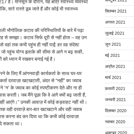
17 है। मानसून के दौरान, यह क्षेत्र स्वास्थ्य व्यवस्था
ंकि, सारे रास्ते डूब जाते हैं और कोई भी स्वास्थ्य
सितम्बर 2021
अगस्त 2021
े वाली भौगोलिक कटाव की परिस्थितियों के बारे में पढ़ा
जुलाई 2021
रह से समझा। कटाव सिर्फ दूरी से नहीं होता – वह उन
जून 2021
जो वहां तक कभी पहुंच ही नहीं पाईं: हर वह संदेश/
 जो पहुंच योग्य इलाके की सीमा से आगे न बढ़ सकी,
मई 2021
ं को ध्यान में रखकर बनाई गई है।
अप्रैल 2021
े के लिए मैं आंगनवाड़ी कार्यकर्ता के साथ घर-घर
मार्च 2021
कर्ता दरवाज़ा खटखटाती, अंदर से “नहीं” का जवाब
े ‘न’ के जवाब का कोई स्पष्टीकरण देते और ना ही
फ़रवरी 2021
यास करती। जब मैंने पूछा कि वे आगे क्यों बढ़ जाती हैं,
जनवरी 2021
े नहीं आएंगे।” उनकी आवाज़ में कोई कड़वाहट नहीं थी।
ं तक वही दरवाज़े बार-बार खटखटाने और वही जवाब
दिसम्बर 2020
विश्वास करना बंद कर दिया था कि कभी कोई दरवाज़ा
नवम्बर 2020
ं दे सकता था।
अक्टूबर 2020