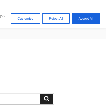
 you
Customise
Reject All
Accept All
खोज