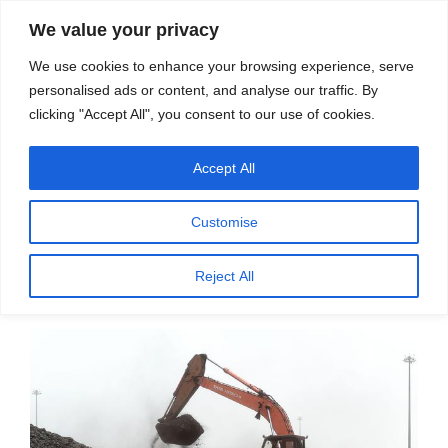
सामग्री
स्रोत
We value your privacy
पर
विज्ञान एवं टेक्नॉलॉजी फीचर्स
जाएं
We use cookies to enhance your browsing experience, serve
personalised ads or content, and analyse our traffic. By
मेनू
clicking "Accept All", you consent to our use of cookies.
Accept All
महीना:
सितम्बर 2022
Customise
पर
सितम्बर 10, 2022
प्रकाशित
भारत की खोज में जंतुओं ने समंदर लांघा था – डॉ. डी.
Reject All
किया
बालसुब्रमण्यन
गया