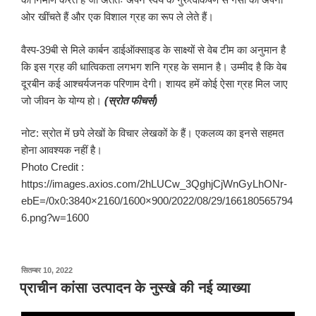
ओर खींचते हैं और एक विशाल ग्रह का रूप ले लेते हैं।
वैस्प-39बी से मिले कार्बन डाईऑक्साइड के साक्ष्यों से वेब टीम का अनुमान है
कि इस ग्रह की धात्विकता लगभग शनि ग्रह के समान है। उम्मीद है कि वेब
दूरबीन कई आश्चर्यजनक परिणाम देगी। शायद हमें कोई ऐसा ग्रह मिल जाए
जो जीवन के योग्य हो।
(स्रोत फीचर्स)
नोट: स्रोत में छपे लेखों के विचार लेखकों के हैं। एकलव्य का इनसे सहमत
होना आवश्यक नहीं है।
Photo Credit :
https://images.axios.com/2hLUCw_3QghjCjWnGyLhONr-
ebE=/0x0:3840×2160/1600×900/2022/08/29/166180565794
6.png?w=1600
पर
सितम्बर 10, 2022
प्रकाशित
प्राचीन कांसा उत्पादन के नुस्खे की नई व्याख्या
किया
गया