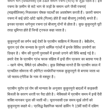
समान भाग (पायलियस) एक ठंडल समान रचना (स्टेप) से जुड़ा रहता है। इस
रचना के ज़मीन से सटे भाग से जड़ों के समान धागे जैसी रचनाएं
(माइसीलियम) निकलकर पोषक पदार्थों का अवशोषण करती हैं। छतरी समान
रचना में कई छोटे-छोटे खांचे (गिल्स) होते हैं जहां बीजाणु (स्पोर्स) बनते हैं।
इनका प्रसार धागेनुमा रचना एवं बीजाणु दोनों से होता है। कुछ कुकुरमुत्ते पूरी
तरह भूमिगत होते हैं जिन्हें ट्रफल कहा जाता है।
कुकुरमुत्तों का वर्णन कई देशों के प्राचीन साहित्य में मिलता है। बेबीलोन,
यूनान एवं रोम सभ्यता के पुराने धार्मिक ग्रंथों में इनके विविध उपयोगों का
ज़िक्र है। चीन की पुरानी पुस्तकों में इनको उगाने की विधि बताई गई है।
हमारे देश के प्राचीन ग्रंथ चरक संहिता में इन्हें तीन प्रकार का बताया गया है
– खाने योग्य, विषैले एवं औषधीय। कुछ विशेषज्ञ मानते हैं कि प्राचीन काल में
प्रचलित सोमरस भी
एमेनिटा मस्केरिया
नामक कुकुरमुत्ते से बनाया जाता था
जो फ्लाय-एगेरिक के नाम से मशहूर है।
प्राचीन युरोप एवं रोम की मान्यता के अनुसार कुकुरमुत्ते बादलों में कड़कती
बिजली के कारण धरती पर पैदा होते है। मेक्सिको में प्राचीन समय में इन्हें दैवी
शक्ति मानकर पूजा की जाती थी। यूनानवासी एक समय मूर्ख लोगों को
कुकुरमुत्ता कहते थे। प्रसिद्ध वैज्ञानिक चार्ल्स डार्विन ने 19वीं सदी में दक्षिण