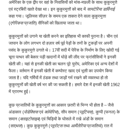
अमेरिका के एक द्वीप पर वहां के निवासियों को मांस-मछली के साथ कुकुरमुत्ते
एवं स्ट्रॉबेरी खाते देखा था। इन कुकुरमुत्तों को बाद में
सायटेरिया डार्विनाई
कहा गया। जूलियस सीज़र के समय एक ताकत देने वाला कुकुरमुत्ता
(
एगेरिकस
प्रजाति) सैनिकों को खिलाया जाता था।
कुकुरमुत्तों को उगाने या खेती करने का इतिहास भी काफी पुराना है। चीन एवं
जापान के लोग लगभग दो हज़ार वर्ष पूर्व पेड़ों के तनों के टुकड़ों पर अपनी
पसंद के कुकुरमुत्ते उगाते थे। 17वीं सदी में पेरिस के निर्माण के लिए खोदी गई
चूना पत्थर की बेकार पड़ी खदानों में घोड़े की लीद पर फ्रांसीसियों ने इनकी
खेती की। यहां से इनकी खेती का चलन पूरे युरोप, अमेरिका एवं अन्य देशों में
फैला। वर्तमान में इनकी खेती में कम्पोस्ट खाद एवं भूसी का उपयोग किया
जाता है। यदि गर्मियों में ठंडक तथा जाड़ों गर्म रखने की व्यवस्था हो तो
कुकुरमुत्तों की खेती वर्ष भर की जा सकती है। हमारे देश में इनकी खेती 1962
में प्रारम्भ हुई।
कुछ प्रजातियों के कुकुरमुत्तों का आकार छतरी से भिन्न भी होता है – जैसे
अंडाकार (
पोडेक्सिस
एवं
क्लेवेरिया
), सीप समान (
प्लूटियस),
कुप्पी (फनल) के
समान (
क्लाइटोसाइब
) एवं चिड़ियों के घोसले में रखे अंडों के समान
(
साएथस
)। कुछ कुकुरमुत्ते (
प्लूरोटस
तथा
आर्मेलेरिया
प्रजातियां) रात में