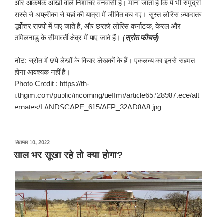
और आकर्षक आंखों वाले निशाचर वनवासी हैं। माना जाता है कि ये भी समुद्री
रास्ते से अफ्रीका से यहां की यात्रा में जीवित बच गए। सुस्त लोरिस ज़्यादातर
पूर्वोत्तर राज्यों में पाए जाते हैं, और छरहरे लोरिस कर्नाटक, केरल और
तमिलनाडु के सीमावर्ती क्षेत्र में पाए जाते हैं।
(स्रोत फीचर्स)
नोट: स्रोत में छपे लेखों के विचार लेखकों के हैं। एकलव्य का इनसे सहमत
होना आवश्यक नहीं है।
Photo Credit : https://th-
i.thgim.com/public/incoming/ueffmr/article65728987.ece/alt
ernates/LANDSCAPE_615/AFP_32AD8A8.jpg
पर
सितम्बर 10, 2022
प्रकाशित
साल भर सूखा रहे तो क्या होगा?
किया
गया