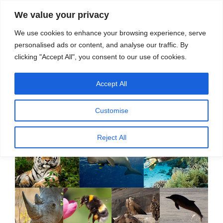
सामग्री
स्रोत
We value your privacy
पर
विज्ञान एवं टेक्नॉलॉजी फीचर्स
जाएं
We use cookies to enhance your browsing experience, serve
personalised ads or content, and analyse our traffic. By
मेनू
clicking "Accept All", you consent to our use of cookies.
Accept All
पर
मार्च 30, 2022
स्रोत फीचर्स
द्वारा
प्रकाशित
विकास का खामियाजा भुगत रही हैं जैव
किया
Customise
गया
प्रजातियां – प्रदीप
Reject All