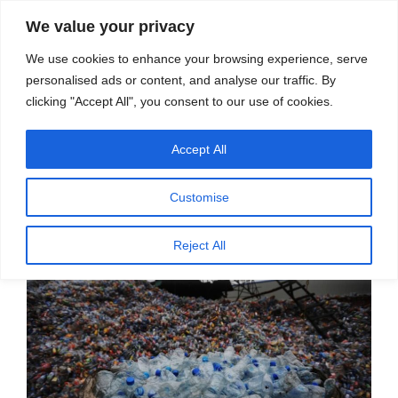
सामग्री
स्रोत
We value your privacy
पर
विज्ञान एवं टेक्नॉलॉजी फीचर्स
जाएं
We use cookies to enhance your browsing experience, serve
personalised ads or content, and analyse our traffic. By
मेनू
clicking "Accept All", you consent to our use of cookies.
Accept All
पर
अक्टूबर 31, 2022
स्रोत फीचर्स
द्वारा
प्रकाशित
मिश्रित प्लास्टिक से उपयोगी रसायनों का
किया
Customise
गया
निर्माण
Reject All