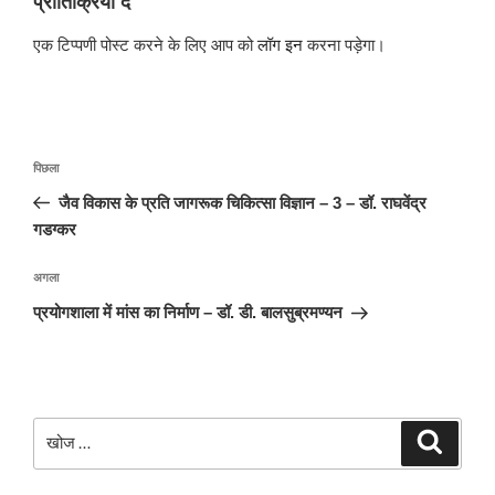
प्रातिक्रिया दे
एक टिप्पणी पोस्ट करने के लिए आप को
लॉग इन
करना पड़ेगा।
पोस्ट
पिछला
पिछला
नेविगेशन
पोस्ट:
जैव विकास के प्रति जागरूक चिकित्सा विज्ञान – 3 – डॉ. राघवेंद्र
गडग्कर
अगली
अगला
पोस्ट
प्रयोगशाला में मांस का निर्माण – डॉ. डी. बालसुब्रमण्यन
खोजे
खोज