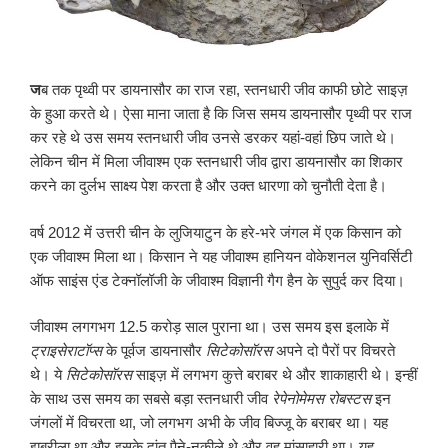
ज
ब तक पृथ्वी पर डायनासौर का राज रहा, स्तनधारी जीव काफी छोटे साइज़
के हुआ करते थे। ऐसा माना जाता है कि जिस समय डायनासौर पृथ्वी पर राज
कर रहे थे उस समय स्तनधारी जीव उनसे डरकर यहां-वहां छिप जाते थे।
लेकिन चीन में मिला जीवाश्म एक स्तनधारी जीव द्वारा डायनासौर का शिकार
करने का दुर्लभ साक्ष्य पेश करता है और उक्त धारणा को चुनौती देता है।
वर्ष 2012 में उत्तरी चीन के लुजियाटुन के हरे-भरे जंगल में एक किसान को
एक जीवाश्म मिला था। किसान ने यह जीवाश्म हानियन वोकेशनल युनिवर्सिटी
ऑफ साइंस एंड टेक्नॉलॉजी के जीवाश्म विज्ञानी गैग हैन के सुपुर्द कर दिया।
जीवाश्म लगगभग 12.5 करोड़ साल पुराना था। उस समय इस इलाके में
ट्राइसेराटॉप्स
के पूर्वज डायनासौर
सिटेकोसॉरस
अपने दो पैरों पर विचरते
थे। ये
सिटेकोसॉरस
साइज़ में लगभग कुत्ते बराबर थे और शाकाहारी थे। इन्हीं
के साथ उस समय का सबसे बड़ा स्तनधारी जीव
रेपेनोमेमस रोबस्टस
इन
जंगलों में विचरता था, जो लगभग अभी के जीव बिज्जू के बराबर था। यह
झबरीला था और इसके दांत पैने-नुकीले थे और वह मांसाहारी था। यह