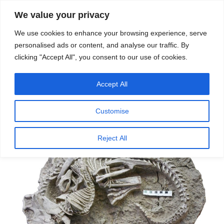
सामग्री
स्रोत
We value your privacy
पर
विज्ञान एवं टेक्नॉलॉजी फीचर्स
जाएं
We use cookies to enhance your browsing experience, serve
personalised ads or content, and analyse our traffic. By
मेनू
clicking "Accept All", you consent to our use of cookies.
Accept All
पर
अगस्त 16, 2023
स्रोत फीचर्स
द्वारा
प्रकाशित
डायनासौर भी मात खाते थे
किया
Customise
गया
Reject All