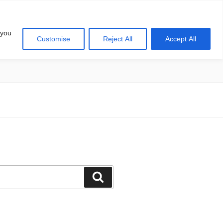
 you
Customise
Reject All
Accept All
खोज