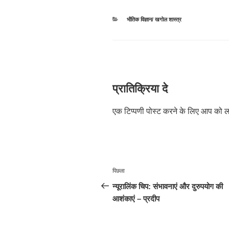
श्रेणियाँ
भौतिक विज्ञान/ खगोल शास्त्र
प्रातिक्रिया दे
एक टिप्पणी पोस्ट करने के लिए आप को
ल
पोस्ट
पिछला
पिछला
नेविगेशन
पोस्ट:
न्यूरालिंक चिप: संभावनाएं और दुरुपयोग की
आशंकाएं – प्रदीप