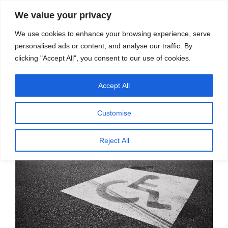
सामग्री
स्रोत
We value your privacy
पर
विज्ञान एवं टेक्नॉलॉजी फीचर्स
जाएं
We use cookies to enhance your browsing experience, serve
personalised ads or content, and analyse our traffic. By
मेनू
clicking "Accept All", you consent to our use of cookies.
Accept All
पर
मई 25, 2022
स्रोत फीचर्स
द्वारा
प्रकाशित
विकलांग अधिकार आंदोलन: समान अवसर, पूर्ण
किया
Customise
गया
भागीदारी – सुबोध जोशी
Reject All