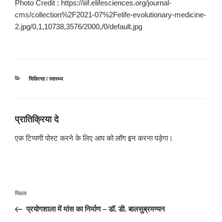
Photo Credit : https://iiif.elifesciences.org/journal-
cms/collection%2F2021-07%2Felife-evolutionary-medicine-
2.jpg/0,1,10738,3576/2000,/0/default.jpg
श्रेणियाँ
चिकित्सा / स्वास्थ्य
प्रातिक्रिया दे
एक टिप्पणी पोस्ट करने के लिए आप को
लॉग इन
करना पड़ेगा।
पोस्ट
पिछला
पिछला
नेविगेशन
पोस्ट:
प्रयोगशाला में मांस का निर्माण – डॉ. डी. बालसुब्रमण्यन