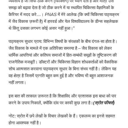
व्यवसाय है जो सिर्फ ठीक करने (फिक्सिंग) पर ध्यान देता है और मात्र उस
समझ को बढ़ावा देता है जो ठीक करने में या स्थापित चिकित्सा वैज्ञानिकों के
कैरियर में मदद करे…।
PNAS
में मेरे आलेख (कि क्यों चिकित्सा पाठ्यक्रम
में जैव विकास ज़रूरी है) में हारवर्ड और येल विश्वविद्यालय के डीन्स सहलेखक
थे किंतु उसका लगभग कोई असर नहीं हुआ।”
पाठ्यक्रम सुधार प्राय: विभिन्न विषयों के संरक्षकों के बीच दंगल-सा होता है।
जैव विकास के मामले में एक अतिरिक्त समस्या है – जैव विकास को लेकर
धार्मिक आपत्तियां और कतिपय समाजों में हित-सम्बंधी समूहों के तुष्टिकरण की
राजनैतिक मजबूरी। डॉक्टरों और चिकित्सा विज्ञान शोधकर्ताओं को वैकासिक
सोच आत्मसात करवाना पाठ्यक्रम सुधार के बिना संभव नहीं है। लेकिन यह
वह क्षेत्र है जिसमें प्रगति बहुत कम हुई है और भविष्य भी बहुत आशाजनक
नहीं लगता।
इस बात की तत्काल ज़रूरत है कि शिक्षाविद और प्रशासक इस बाधा को पार
करने के उपाय निकालें, क्योंकि दांव पर काफी कुछ लगा है।
(स्रोत फीचर्स)
नोट: स्रोत में छपे लेखों के विचार लेखकों के हैं। एकलव्य का इनसे सहमत
होना आवश्यक नहीं है।