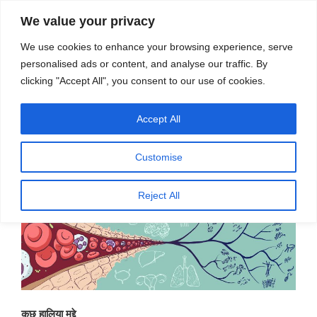
सामग्री
स्रोत
We value your privacy
पर
विज्ञान एवं टेक्नॉलॉजी फीचर्स
जाएं
We use cookies to enhance your browsing experience, serve
personalised ads or content, and analyse our traffic. By
मेनू
clicking "Accept All", you consent to our use of cookies.
Accept All
पर
अगस्त 16, 2023
स्रोत फीचर्स
द्वारा
प्रकाशित
जैव विकास के प्रति जागरूक चिकित्सा विज्ञान
किया
Customise
गया
– 4 -डॉ. राघवेंद्र गडग्कर
Reject All
कुछ हालिया मुद्दे