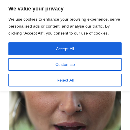
सामग्री
स्रोत
We value your privacy
पर
विज्ञान एवं टेक्नॉलॉजी फीचर्स
जाएं
We use cookies to enhance your browsing experience, serve
personalised ads or content, and analyse our traffic. By
मेनू
clicking "Accept All", you consent to our use of cookies.
Accept All
महीना:
सितम्बर 2025
Customise
पर
सितम्बर 20, 2025
प्रकाशित
हकलाने के जीन की तलाश
Reject All
किया
गया