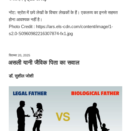
नोट: स्रोत में छपे लेखों के विचार लेखकों के हैं। एकलव्य का इनसे सहमत
होना आवश्यक नहीं है।
Photo Credit : https://ars.els-cdn.com/content/image/1-
s2.0-S0960982216307874-fx1.jpg
पर
सितम्बर 20, 2025
प्रकाशित
असली यानी जैविक पिता का सवाल
किया
गया
डॉ. सुशील जोशी