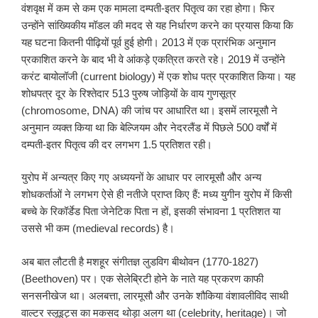
वंशवृक्ष में कम से कम एक मामला दम्पती-इतर पितृत्व का रहा होगा। फिर
उन्होंने सांख्यिकीय मॉडल की मदद से यह निर्धारण करने का प्रयास किया कि
यह घटना कितनी पीढ़ियों पूर्व हुई होगी। 2013 में एक प्रारंभिक अनुमान
प्रकाशित करने के बाद भी वे आंकड़े एकत्रित करते रहे। 2019 में उन्होंने
करंट बायोलॉजी (current biology) में एक शोध पत्र प्रकाशित किया। यह
शोधपत्र दूर के रिश्तेदार 513 पुरुष जोड़ियों के वाय गुणसूत्र
(chromosome, DNA) की जांच पर आधारित था। इसमें लारमूसौ ने
अनुमान व्यक्त किया था कि बेल्जियम और नेदरलैंड में पिछले 500 वर्षों में
दम्पती-इतर पितृत्व की दर लगभग 1.5 प्रतिशत रही।
युरोप में अन्यत्र किए गए अध्ययनों के आधार पर लारमूसौ और अन्य
शोधकर्ताओं ने लगभग ऐसे ही नतीजे प्राप्त किए हैं: मध्य युगीन युरोप में किसी
बच्चे के रिकॉर्डेड पिता जेनेटिक पिता न हों, इसकी संभावना 1 प्रतिशत या
उससे भी कम (medieval records) है।
अब बात लौटती है मशहूर संगीतज्ञ लुडविग बीथोवन (1770-1827)
(Beethoven) पर। एक सेलेब्रिटी होने के नाते यह प्रकरण काफी
सनसनीखेज था। अलबत्ता, लारमूसौ और उनके शौकिया वंशावलीविद साथी
वाल्टर स्लूइट्स का मकसद थोड़ा अलग था (celebrity, heritage)। जो