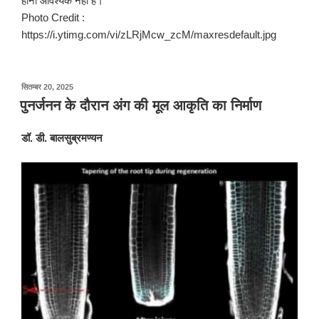
होना आवश्यक नहीं है।
Photo Credit :
https://i.ytimg.com/vi/zLRjMcw_zcM/maxresdefault.jpg
पर
सितम्बर 20, 2025
प्रकाशित
पुनर्जनन के दौरान अंग की मूल आकृति का निर्माण
किया
गया
डॉ. डी. बालसुब्रमण्यन