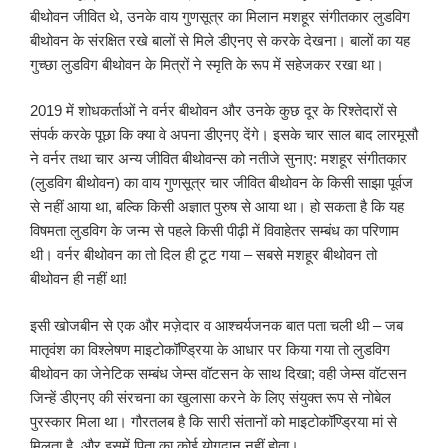
बीथोवन जीवित थे, उनके वाय गुणसूत्र का मिलान मशहूर संगीतकार लुडविग
बीथोवन के संरक्षित रखे बालों से मिले डीएनए से करके देखना। बालों का यह
गुच्छा लुडविग बीथोवन के मित्रों ने स्मृति के रूप में सहेजकर रखा था।
2019 में शोधकर्ताओं ने वर्नर बीथोवन और उनके कुछ दूर के रिश्तेदारों से
संपर्क करके पूछा कि क्या वे अपना डीएनए देंगे। इसके चार साल बाद लारमूसौ
ने वर्नर तथा चार अन्य जीवित बीथोवन्स को नतीजे सुनाए: मशहूर संगीतकार
(लुडविग बीथोवन) का वाय गुणसूत्र चार जीवित बीथोवन के किसी साझा पूर्वज
से नहीं आया था, बल्कि किसी अज्ञात पुरुष से आया था। हो सकता है कि यह
विषमता लुडविग के जन्म से पहले किसी पीढ़ी में विवाहेतर सम्बंध का परिणाम
थी। वर्नर बीथोवन का तो दिल ही टूट गया – सबसे मशहूर बीथोवन तो
बीथोवन ही नहीं था!
इसी खोजबीन से एक और मज़ेदार व आश्चर्यजनक बात पता चली थी – जब
मातृवंश का विश्लेषण माइटोकॉण्ड्रिया के आधार पर किया गया तो लुडविग
बीथोवन का जेनेटिक सम्बंध जेम्स वॉटसन के साथ दिखा; वही जेम्स वॉटसन
जिन्हें डीएनए की संरचना का खुलासा करने के लिए संयुक्त रूप से नोबेल
पुरस्कार मिला था। गौरतलब है कि सारी संतानों को माइटोकॉण्ड्रिया मां से
मिलता है, और इसमें पिता का कोई योगदान नहीं होता।