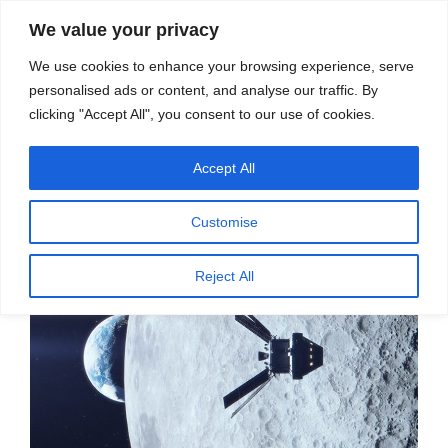
सामग्री
स्रोत
We value your privacy
पर
विज्ञान एवं टेक्नॉलॉजी फीचर्स
जाएं
We use cookies to enhance your browsing experience, serve
personalised ads or content, and analyse our traffic. By
मेनू
clicking "Accept All", you consent to our use of cookies.
Accept All
पर
सितम्बर 10, 2022
स्रोत फीचर्स
द्वारा
प्रकाशित
चांद पर दोबारा उतरने की कवायद – प्रदीप
किया
Customise
गया
Reject All