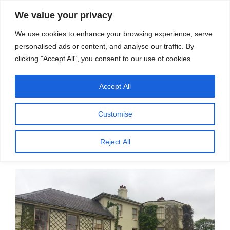
सामग्री
स्रोत
We value your privacy
पर
विज्ञान एवं टेक्नॉलॉजी फीचर्स
जाएं
We use cookies to enhance your browsing experience, serve
personalised ads or content, and analyse our traffic. By
मेनू
clicking "Accept All", you consent to our use of cookies.
Accept All
महीना:
अगस्त 2023
Customise
पर
अगस्त 2, 2023
प्रकाशित
जैव विकास के प्रति जागरूक चिकित्सा विज्ञान – 1 –
Reject All
किया
डॉ. राघवेंद्र गडग्कर
गया