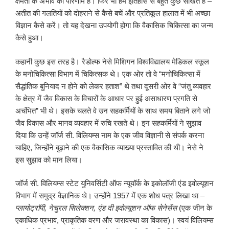
क्षमता के अभाव का परिणाम है। फिर भी हम इतिहास से बहुत कुछ सीखते हैं –
अतीत की गलतियों को दोहराने से कैसे बचें और प्रतिकूल हालात में भी अच्छा
विज्ञान कैसे करें। तो यह देखना उपयोगी होगा कि वैकासिक चिकित्सा का जन्म
कैसे हुआ।
कहानी कुछ इस तरह है। रैडोल्फ नेसे मिशिगन विश्वविद्यालय मेडिकल स्कूल
के मनोचिकित्सा विभाग में चिकित्सक थे। एक ओर तो वे “मनोचिकित्सा में
सैद्धांतिक बुनियाद न होने को लेकर हताश” थे तथा दूसरी ओर वे “जंतु व्यवहार
के क्षेत्र में जैव विकास के विचारों के आधार पर हुई असाधारण प्रगति से
अचंभित” भी थे। इसके चलते वे उन सहकर्मियों के साथ समय बिताने लगे जो
जैव विकास और मानव व्यवहार में रुचि रखते थे। इन सहकर्मियों ने सुझाव
दिया कि उन्हें जॉर्ज सी. विलियम्स नाम के एक जीव विज्ञानी से संपर्क करना
चाहिए, जिन्होंने बुढ़ाने की एक वैकासिक व्याख्या प्रस्तावित की थी। नेसे ने
इस सुझाव को मान लिया।
जॉर्ज सी. विलियम्स स्टेट युनिवर्सिटी ऑफ न्यूयॉर्क के इकोलॉजी एंड इवोल्यूशन
विभाग में समुद्र वैज्ञानिक थे। उन्होंने 1957 में एक शोध पत्र लिखा था –
प्लायोट्रॉपी
,
नेचुरल सिलेक्शन
,
एंड दी इवोल्यूशन ऑफ सेनेसेंस
(एक जीन के
एकाधिक प्रभाव, प्राकृतिक वरण और जरावस्था का विकास)। स्वयं विलियम्स