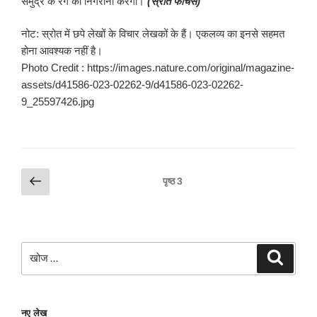
समुद्र के रंग की निगरानी करेगा।
(स्रोत फीचर्स)
नोट: स्रोत में छपे लेखों के विचार लेखकों के हैं। एकलव्य का इनसे सहमत
होना आवश्यक नहीं है।
Photo Credit : https://images.nature.com/original/magazine-
assets/d41586-023-02262-9/d41586-023-02262-
9_25597426.jpg
Posts
पिछला
पृष्ठ
3
पृष्ठ
pagination
खोजे
खोज
नए लेख