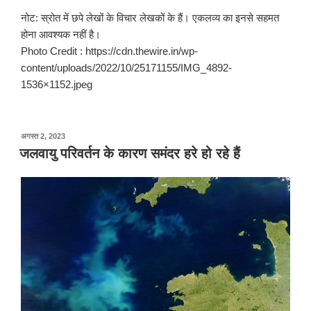
नोट: स्रोत में छपे लेखों के विचार लेखकों के हैं। एकलव्य का इनसे सहमत
होना आवश्यक नहीं है।
Photo Credit : https://cdn.thewire.in/wp-
content/uploads/2022/10/25171155/IMG_4892-
1536×1152.jpeg
पर
अगस्त 2, 2023
प्रकाशित
जलवायु परिवर्तन के कारण समंदर हरे हो रहे हैं
किया
गया