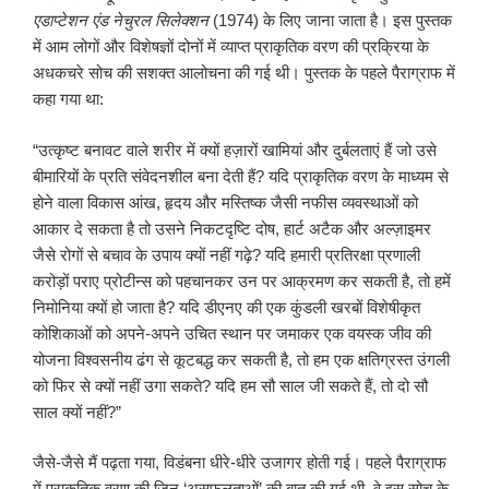
एडाप्टेशन एंड नेचुरल सिलेक्शन
(1974) के लिए जाना जाता है। इस पुस्तक
में आम लोगों और विशेषज्ञों दोनों में व्याप्त प्राकृतिक वरण की प्रक्रिया के
अधकचरे सोच की सशक्त आलोचना की गई थी। पुस्तक के पहले पैराग्राफ में
कहा गया था:
“उत्कृष्ट बनावट वाले शरीर में क्यों हज़ारों खामियां और दुर्बलताएं हैं जो उसे
बीमारियों के प्रति संवेदनशील बना देती हैं? यदि प्राकृतिक वरण के माध्यम से
होने वाला विकास आंख, हृदय और मस्तिष्क जैसी नफीस व्यवस्थाओं को
आकार दे सकता है तो उसने निकटदृष्टि दोष, हार्ट अटैक और अल्ज़ाइमर
जैसे रोगों से बचाव के उपाय क्यों नहीं गढ़े? यदि हमारी प्रतिरक्षा प्रणाली
करोड़ों पराए प्रोटीन्स को पहचानकर उन पर आक्रमण कर सकती है, तो हमें
निमोनिया क्यों हो जाता है? यदि डीएनए की एक कुंडली खरबों विशेषीकृत
कोशिकाओं को अपने-अपने उचित स्थान पर जमाकर एक वयस्क जीव की
योजना विश्वसनीय ढंग से कूटबद्ध कर सकती है, तो हम एक क्षतिग्रस्त उंगली
को फिर से क्यों नहीं उगा सकते? यदि हम सौ साल जी सकते हैं, तो दो सौ
साल क्यों नहीं?”
जैसे-जैसे मैं पढ़ता गया, विडंबना धीरे-धीरे उजागर होती गई। पहले पैराग्राफ
में प्राकृतिक वरण की जिन ‘असफलताओं’ की बात की गई थी, वे इस सोच के