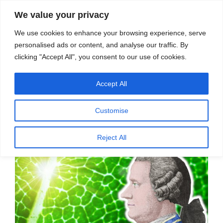
सामग्री
स्रोत
We value your privacy
पर
विज्ञान एवं टेक्नॉलॉजी फीचर्स
जाएं
We use cookies to enhance your browsing experience, serve
personalised ads or content, and analyse our traffic. By
मेनू
clicking "Accept All", you consent to our use of cookies.
Accept All
पर
मई 8, 2024
स्रोत फीचर्स
द्वारा
प्रकाशित
विज्ञान शिक्षा में विज्ञान के इतिहास और दर्शन
किया
Customise
गया
की ज़रूरत – अनंतनारायणन रमन
Reject All