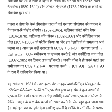
विकसित दलीलों के तार्किक क्रम को स्पष्ट करते हैं जो यान बैप्टिस्टा फान
हेलमॉन्ट (1580-1644) और जोसेफ प्रिस्टले (1733-1904) के कामों पर
विकसित हुआ था।
कहना न होगा कि कैसे इंगेनहौज़ द्वारा दी गई प्रकाश संश्लेषण की व्याख्या ने
निकोलस-थियोडोर सोश्योर (1767-1845), जूलियस रॉबर्ट फॉन मेयर
(1814-1878), जूलियस फॉन सैक्स (1832-1897) और कॉर्नेलिस फान
नील (1897-1985) को प्रेरित किया था और इन वैज्ञानिकों ने समझ को आगे
बढ़ाया था। आज हम बड़ी उदारता से 6CO
+ 6H
O + प्रकाश ऊर्जा →
2
2
C
H
O
+ 6O
समीकरण का उपयोग करते हैं, और कॉर्नेलिस फान नील
6
12
6
2
(1897-1985) का ज़िक्र तक नहीं करते। जबकि नील ने ही सबसे पहले इस
समीकरण को CO
+ 2H
A + प्रकाश ऊर्जा → [CH
O] + 2A + H
O
2
2
2
2
के रूप में प्रतिपादित किया था।
यह समीकरण 1931 में
आर्काइव्स ऑफ माइक्रोबायोलॉजी एंड रिक्यूइल डेस
ट्रैवॉक्स बोटेनिक्स
नेरलैंडेस
में प्रकाशित हुआ था। पिछले कुछ दशकों में
प्रकाश-निर्भर और प्रकाश-स्वतंत्र अभिक्रियाओं तथा प्रकाश संश्लेषण के
केल्विन चक्र के आणविक चरणों को स्पष्ट करने के लिए बहुत कुछ जोड़ा गया
है। यहां इस बात पर ज़ोर देना इसलिए ज़रूरी है क्योंकि ये सभी मील के पत्थर