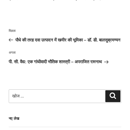
पोस्ट
पिछला
पिछला
नेविगेशन
पोस्ट:
पौधे की तरह दवा उत्पादन में खमीर की भूमिका – डॉ. डी. बालसुब्रमण्यन
अगली
अगला
पोस्ट
पी. सी. वैद्य: एक गांधीवादी भौतिक शास्त्री – अपराजित रामनाथ
खोजे
खोज
नए लेख