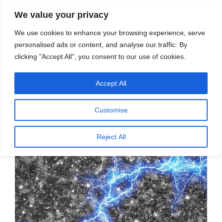
सामग्री
स्रोत
We value your privacy
पर
विज्ञान एवं टेक्नॉलॉजी फीचर्स
जाएं
We use cookies to enhance your browsing experience, serve
personalised ads or content, and analyse our traffic. By
मेनू
clicking "Accept All", you consent to our use of cookies.
Accept All
पर
अगस्त 23, 2023
स्रोत फीचर्स
द्वारा
प्रकाशित
घर बन जाएंगे असीम बैटरियां
किया
Customise
गया
Reject All