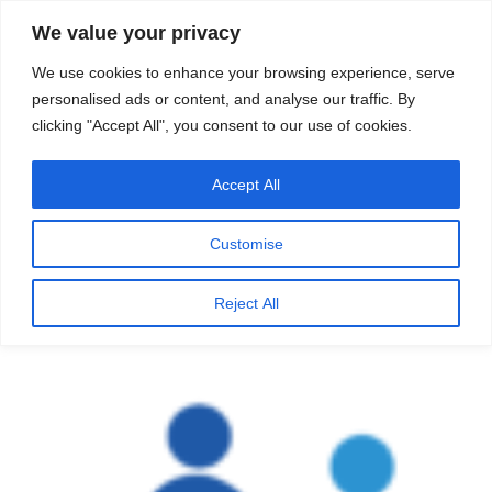
सामग्री
स्रोत
We value your privacy
पर
विज्ञान एवं टेक्नॉलॉजी फीचर्स
जाएं
We use cookies to enhance your browsing experience, serve
personalised ads or content, and analyse our traffic. By
मेनू
clicking "Accept All", you consent to our use of cookies.
Accept All
पर
जनवरी 29, 2025
स्रोत फीचर्स
द्वारा
प्रकाशित
20 सूत्रीय जन स्वास्थ्य चार्टर (20 Point
किया
Customise
गया
Public Health Charter)
Reject All