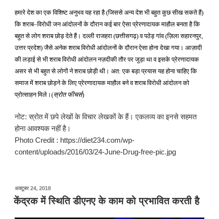
हमारे देश का एक विशिष्ट अनुभव यह रहा है
जिससे अन्य देश भी बहुत कुछ सीख सकते हैं
(
)
कि शराब
विरोधी जन आंदोलनों के दौरान कई बार ऐसा प्रेरणादायक माहौल बनता है कि
–
बहुत से लोग शराब छोड़ देते हैं। दल्ली राजहरा
छत्तीसगढ़
व पठेड़ गांव
ज़िला सहारनपुर
(
)
(
,
उत्तर प्रदेश
जैसे अनेक शराब विरोधी आंदोलनों के दौरान ऐसा होना देखा गया। आज़ादी
)
की लड़ाई से भी शराब विरोधी आंदोलन नज़दीकी तौर पर जुड़ा था व इसके प्रेरणादायक
असर से भी बहुत से लोगों ने शराब छोड़ी थी। अत
एक बड़ा प्रयास यह होना चाहिए कि
:
समाज में शराब छोड़ने के लिए प्रेरणादायक माहौल बने व शराब विरोधी आंदोलन को
प्रोत्साहन मिले।
स्रोत फीचर्स
(
)
नोट: स्रोत में छपे लेखों के विचार लेखकों के हैं। एकलव्य का इनसे सहमत
होना आवश्यक नहीं है।
Photo Credit : https://diet234.com/wp-
content/uploads/2016/03/24-June-Drug-free-pic.jpg
पर
अक्टूबर 24, 2018
प्रकाशित
केंद्रक में स्थिति डीएनए के काम को प्रभावित करती है
किया
गया