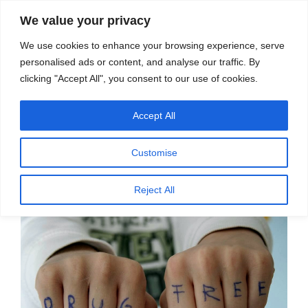
सामग्री
स्रोत
We value your privacy
पर
विज्ञान एवं टेक्नॉलॉजी फीचर्स
जाएं
We use cookies to enhance your browsing experience, serve
personalised ads or content, and analyse our traffic. By
मेनू
clicking "Accept All", you consent to our use of cookies.
Accept All
श्रेणी:
चिकित्सा / स्वास्थ्य
Customise
पर
अक्टूबर 24, 2018
प्रकाशित
नशा विरोधी प्रयासों के लिए अच्छी खबर – भारत डोगरा
Reject All
किया
गया