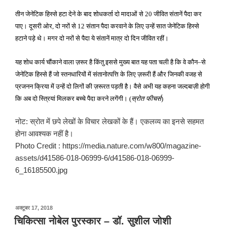
तीन जेनेटिक हिस्से हटा देने के बाद शोधकर्ता दो मादाओं से
जीवित संतानें पैदा कर
20
पाए। दूसरी ओर
दो नरों से
संतान पैदा करवाने के लिए उन्हें सात जेनेटिक हिस्से
,
12
हटाने पड़े थे। मगर दो नरों से पैदा ये संतानें मात्र दो दिन जीवित रहीं।
यह शोध कार्य चौंकाने वाला ज़रूर है किंतु इससे मुख्य बात यह पता चली है कि वे कौन
से
–
जेनेटिक हिस्से हैं जो स्तनधारियों में संतानोत्पत्ति के लिए ज़रूरी हैं और जिनकी वजह से
प्रजनन क्रिया में उन्हें दो लिगों की ज़रूरत पड़ती है। वैसे अभी यह कहना जल्दबाज़ी होगी
कि अब दो स्त्रियां मिलकर बच्चे पैदा करने लगेंगी।
स्रोत फीचर्स
(
)
नोट: स्रोत में छपे लेखों के विचार लेखकों के हैं। एकलव्य का इनसे सहमत
होना आवश्यक नहीं है।
Photo Credit : https://media.nature.com/w800/magazine-
assets/d41586-018-06999-6/d41586-018-06999-
6_16185500.jpg
पर
अक्टूबर 17, 2018
प्रकाशित
चिकित्सा नोबेल पुरस्कार – डॉ. सुशील जोशी
किया