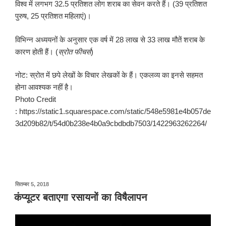
विश्व में लगभग 32.5 प्रतिशत लोग शराब का सेवन करते हैं। (39 प्रतिशत
पुरुष, 25 प्रतिशत महिलाएं)।
विभिन्न अध्ययनों के अनुसार एक वर्ष में 28 लाख से 33 लाख मौतें शराब के
कारण होती हैं। (
स्रोत फीचर्स
)
नोट: स्रोत में छपे लेखों के विचार लेखकों के हैं। एकलव्य का इनसे सहमत
होना आवश्यक नहीं है।
Photo Credit
: https://static1.squarespace.com/static/548e5981e4b057de
3d209b82/t/54d0b238e4b0a9cbdbdb7503/1422963262264/
पर
सितम्बर 5, 2018
प्रकाशित
कंप्यूटर बताएगा रसायनों का विषैलापन
किया
गया