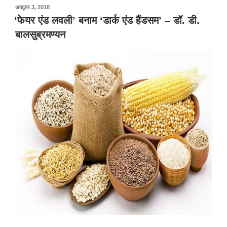
पर
अक्टूबर 3, 2018
प्रकाशित
‘फेयर एंड लवली’ बनाम ‘डार्क एंड हैंडसम’ – डॉ. डी.
किया
बालसुब्रमण्यन
गया