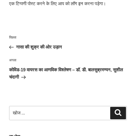
एक टिप्पणी पोस्ट करने के लिए आप को
लॉग इन
करना पड़ेगा।
पोस्ट
पिछला
पिछला
नेविगेशन
पोस्ट:
नासा की शुक्र की ओर उड़ान
अगली
अगला
पोस्ट
कोविड-19 वायरस का आणविक विश्लेषण – डॉ. डी. बालसुब्रमण्यन, सुशील
चंदानी
खोजे
खोज