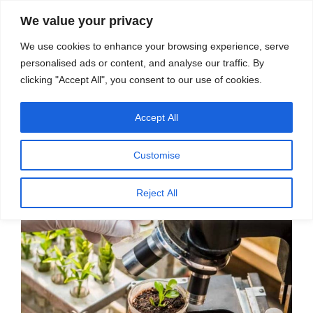
सामग्री
स्रोत
We value your privacy
पर
विज्ञान एवं टेक्नॉलॉजी फीचर्स
जाएं
We use cookies to enhance your browsing experience, serve
personalised ads or content, and analyse our traffic. By
मेनू
clicking "Accept All", you consent to our use of cookies.
Accept All
पर
जून 30, 2021
स्रोत फीचर्स
द्वारा
प्रकाशित
क्या वनस्पति विज्ञान का अंत हो चुका है? –
किया
Customise
गया
डॉ. किशोर पंवार
Reject All