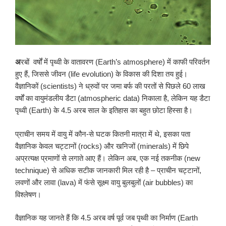
अ
रबों वर्षों में पृथ्वी के वातावरण (Earth’s atmosphere) में काफी परिवर्तन
हुए हैं, जिससे जीवन (life evolution) के विकास की दिशा तय हुई।
वैज्ञानिकों (scientists) ने ध्रुवों पर जमा बर्फ की परतों से पिछले 60 लाख
वर्षों का वायुमंडलीय डैटा (atmospheric data) निकाला है, लेकिन यह डैटा
पृथ्वी (Earth) के 4.5 अरब साल के इतिहास का बहुत छोटा हिस्सा है।
प्राचीन समय में वायु में कौन-से घटक कितनी मात्रा में थे, इसका पता
वैज्ञानिक केवल चट्टानों (rocks) और खनिजों (minerals) में छिपे
अप्रत्यक्ष प्रमाणों से लगाते आए हैं। लेकिन अब, एक नई तकनीक (new
technique) से अधिक सटीक जानकारी मिल रही है – प्राचीन चट्टानों,
लवणों और लावा (lava) में फंसे सूक्ष्म वायु बुलबुलों (air bubbles) का
विश्लेषण।
वैज्ञानिक यह जानते हैं कि 4.5 अरब वर्ष पूर्व जब पृथ्वी का निर्माण (Earth