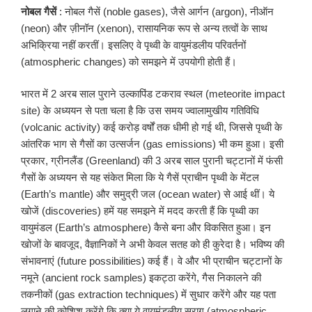
नोबल
गैसें
: नोबल गैसें (noble gases), जैसे आर्गन (argon), नीऑन
(neon) और ज़ीनॉन (xenon), रासायनिक रूप से अन्य तत्वों के साथ
अभिक्रिया नहीं करतीं। इसलिए वे पृथ्वी के वायुमंडलीय परिवर्तनों
(atmospheric changes) को समझने में उपयोगी होती हैं।
भारत में 2 अरब साल पुराने उल्कापिंड टकराव स्थल (meteorite impact
site) के अध्ययन से पता चला है कि उस समय ज्वालामुखीय गतिविधि
(volcanic activity) कई करोड़ वर्षों तक धीमी हो गई थी, जिससे पृथ्वी के
आंतरिक भाग से गैसों का उत्सर्जन (gas emissions) भी कम हुआ। इसी
प्रकार, ग्रीनलैंड (Greenland) की 3 अरब साल पुरानी चट्टानों में फंसी
गैसों के अध्ययन से यह संकेत मिला कि ये गैसें प्राचीन पृथ्वी के मेंटल
(Earth’s mantle) और समुद्री जल (ocean water) से आई थीं। ये
खोजें (discoveries) हमें यह समझने में मदद करती हैं कि पृथ्वी का
वायुमंडल (Earth’s atmosphere) कैसे बना और विकसित हुआ। इन
खोजों के बावजूद, वैज्ञानिकों ने अभी केवल सतह को ही कुरेदा है। भविष्य की
संभावनाएं (future possibilities) कई हैं। वे और भी प्राचीन चट्टानों के
नमूने (ancient rock samples) इकट्ठा करेंगे, गैस निकालने की
तकनीकों (gas extraction techniques) में सुधार करेंगे और यह पता
लगाने की कोशिश करेंगे कि क्या ये वायुमंडलीय सुराग (atmospheric