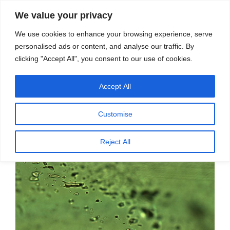
सामग्री
स्रोत
We value your privacy
पर
विज्ञान एवं टेक्नॉलॉजी फीचर्स
जाएं
We use cookies to enhance your browsing experience, serve
personalised ads or content, and analyse our traffic. By
मेनू
clicking "Accept All", you consent to our use of cookies.
Accept All
पर
अप्रैल 2, 2025
स्रोत फीचर्स
द्वारा
प्रकाशित
चट्टानों में हवा के बुलबुलों में छिपा पृथ्वी का
किया
Customise
गया
अतीत
Reject All