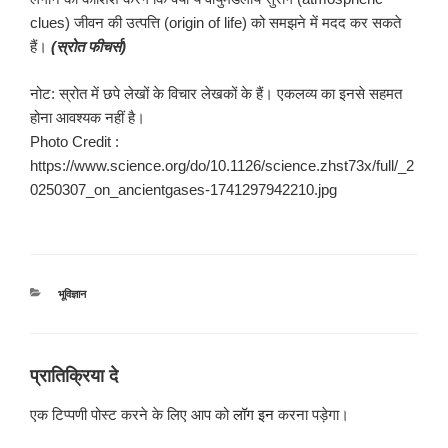
clues) जीवन की उत्पत्ति (origin of life) को समझने में मदद कर सकते
हैं।
(स्रोत फीचर्स)
नोट: स्रोत में छपे लेखों के विचार लेखकों के हैं। एकलव्य का इनसे सहमत
होना आवश्यक नहीं है।
Photo Credit :
https://www.science.org/do/10.1126/science.zhst73x/full/_2
0250307_on_ancientgases-1741297942210.jpg
श्रेणियाँ
भूविज्ञान
प्रातिक्रिया दे
एक टिप्पणी पोस्ट करने के लिए आप को
लॉग इन
करना पड़ेगा।