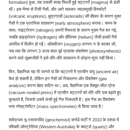
formation) हुआ, तब उसकी सतह पिघली हुई चट्टानों (magma) से ढंकी
थी। इस मैग्मा से रिसी गैसों, और आगे चलकर ज्वालामुखी विस्फोटों
(volcanic eruptions), क्षुद्रग्रहों (asteroids) की बौछार के कारण मुक्त
गैसों ने एक प्रारंभिक वातावरण (early atmosphere) बनाया। समय के
साथ, नाइट्रोजन (nitrogen) अपनी स्थिरता के कारण मुख्य गैस बन गई,
जबकि हाइड्रोजन (hydrogen) और हीलियम (helium) जैसी हल्की गैसें
अंतरिक्ष में विलीन हो गईं। ऑक्सीजन (oxygen) लगभग न के बराबर थी,
जब तक कि लगभग 3 अरब साल पूर्व प्रकाश-संश्लेषण (photosynthesis)
करने वाले सूक्ष्मजीवों ने इसे धीरे-धीरे वातावरण में छोड़ना शुरू नहीं किया।
फिर, वैज्ञानिक यह भी जानते थे कि चट्टानों में प्राचीन वायु (ancient air)
कैद हो सकती है, लेकिन इन गैसों को निकालना और विश्लेषण (gas
analysis) करना बेहद कठिन था। अब, वैज्ञानिक एक वैक्यूम-सील प्रेस
(vacuum-sealed press) में प्राचीन चट्टानों को धीरे-धीरे दाब बढ़ाते हुए
कुचलते हैं, जिससे उसमें फंसी हुई गैस निकलती है। इस गैस का विश्लेषण
मास स्पेक्ट्रोमीटर (mass spectrometer) से किया जाता है।
सर्वप्रथम भू-रसायनविद (geochemist) बर्नार्ड मार्टी ने 2010 के दशक में
पश्चिमी ऑस्ट्रेलिया (Western Australia) के क्वार्ट्ज़ (quartz) और