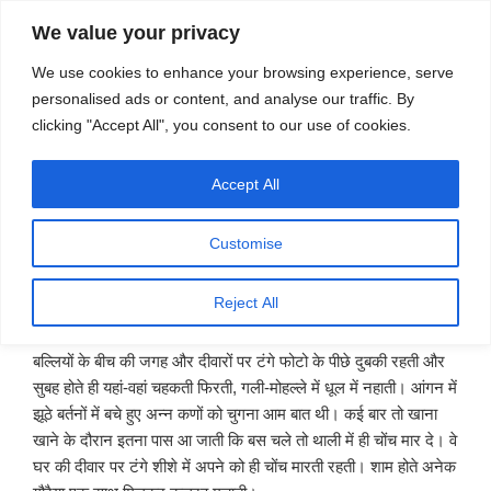
सामग्री
स्रोत
We value your privacy
पर
विज्ञान एवं टेक्नॉलॉजी फीचर्स
जाएं
We use cookies to enhance your browsing experience, serve
personalised ads or content, and analyse our traffic. By
मेनू
clicking "Accept All", you consent to our use of cookies.
Accept All
पर
जुलाई 24, 2019
स्रोत फीचर्स
द्वारा
प्रकाशित
आंगन की गौरैया – कालू राम शर्मा
किया
Customise
गया
Reject All
गौ
रैया के साथ मेरा रिश्ता बचपन से ही रहा है। गौरैया छत में लकड़ी व बांस की
बल्लियों के बीच की जगह और दीवारों पर टंगे फोटो के पीछे दुबकी रहती और
सुबह होते ही यहां-वहां चहकती फिरती, गली-मोहल्ले में धूल में नहाती। आंगन में
झूठे बर्तनों में बचे हुए अन्न कणों को चुगना आम बात थी। कई बार तो खाना
खाने के दौरान इतना पास आ जाती कि बस चले तो थाली में ही चोंच मार दे। वे
घर की दीवार पर टंगे शीशे में अपने को ही चोंच मारती रहती। शाम होते अनेक