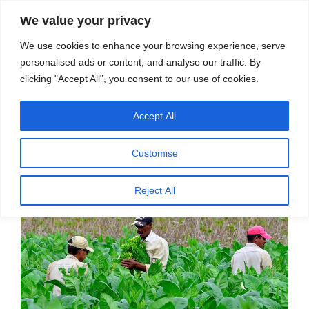
सामग्री
स्रोत
We value your privacy
पर
विज्ञान एवं टेक्नॉलॉजी फीचर्स
जाएं
We use cookies to enhance your browsing experience, serve
personalised ads or content, and analyse our traffic. By
मेनू
clicking "Accept All", you consent to our use of cookies.
Accept All
पर
अक्टूबर 7, 2020
स्रोत फीचर्स
द्वारा
प्रकाशित
क्यूबा ने दिखाई पर्यावरण रक्षक खेती की राह –
किया
Customise
गया
भारत डोगरा
Reject All