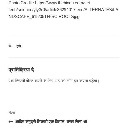
Photo Credit : https://www.thehindu.com/sci-
tech/science/yly3r0/article36294017.ece/ALTERNATES/LA
NDSCAPE_615/05TH-SCIROOTSjpg
श्रेणियाँ
कृषि
प्रातिक्रिया दे
एक टिप्पणी पोस्ट करने के लिए आप को
लॉग इन
करना पड़ेगा।
पोस्ट
पिछला
पिछला
नेविगेशन
पोस्ट:
आदिम समुद्री शिकारी एक विशाल ‘तैरता सिर’ था