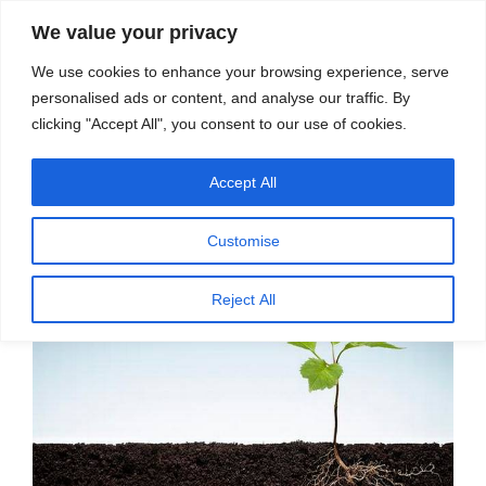
सामग्री
स्रोत
We value your privacy
पर
विज्ञान एवं टेक्नॉलॉजी फीचर्स
जाएं
We use cookies to enhance your browsing experience, serve
personalised ads or content, and analyse our traffic. By
मेनू
clicking "Accept All", you consent to our use of cookies.
Accept All
पर
सितम्बर 22, 2021
स्रोत फीचर्स
द्वारा
प्रकाशित
सूक्ष्मजीव नई हरित क्रांति ला सकते हैं – डॉ.
किया
Customise
गया
डी. बालसुब्रमण्यन, सुशील चंदानी
Reject All