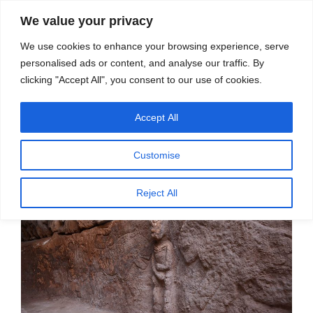
सामग्री
स्रोत
We value your privacy
पर
विज्ञान एवं टेक्नॉलॉजी फीचर्स
जाएं
We use cookies to enhance your browsing experience, serve
personalised ads or content, and analyse our traffic. By
मेनू
clicking "Accept All", you consent to our use of cookies.
Accept All
पर
दिसम्बर 21, 2022
स्रोत फीचर्स
द्वारा
प्रकाशित
मनुष्यों और जानवरों के संघर्ष दर्शाती नक्काशियां
किया
Customise
गया
Reject All