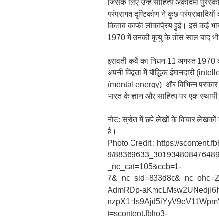
जिसके लिए उन्हें साहित्य अकादमी पुर
परंपरागत दृष्टिकोण ने कुछ परंपरावादि
किताब काफी लोकप्रिय हुई। इसे कई भारत
1970 में उनकी मृत्यु के तीस साल बाद भी
इरावती कर्वे का निधन 11 अगस्त 1970 को 
अपनी विद्वता में बौद्धिक ईमानदारी (int
(mental energy) और विभिन्न प्रकार के
भारत के ज्ञान और साहित्य पर एक स्थाय
नोट: स्रोत में छपे लेखों के विचार लेखक
है।
Photo Credit : https://scontent.f
9/88369633_301934808476489
_nc_cat=105&ccb=1-
7&_nc_sid=833d8c&_nc_ohc
AdmRDp-aKmcLMsw2UNedjI6I
nzpX1Hs9Ajd5iYyV9eV11Wp
t=scontent.fbho3-