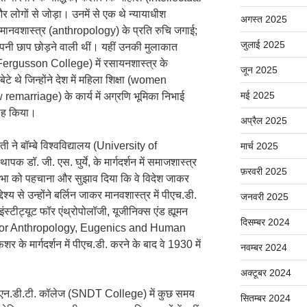
लोगों से जोड़ा। उनमें से एक थे न्यायाधीश
अगस्त 2025
मानवशास्त्र (anthropology) के प्रति रुचि जगाई;
जुलाई 2025
नी छाप छोड़ने वाली थीं। यहीं उनकी मुलाकात
ज (Fergusson College) में रसायनशास्त्र के
जून 2025
 बेटे थे जिन्होंने देश में महिला शिक्षा (women
मई 2025
remarriage) के कार्य में अग्रणि भूमिका निभाई
िवाह किया।
अप्रैल 2025
ती ने बॉम्बे विश्वविद्यालय (University of
मार्च 2025
क डॉ. जी. एस. घुर्ये, के मार्गदर्शन में समाजशास्त्र
फ़रवरी 2025
तिभा को पहचाना और सुझाव दिया कि वे विदेश जाकर
्य से उन्होंने बर्लिन जाकर मानवशास्त्र में पीएच.डी.
जनवरी 2025
ंस्टीट्यूट फॉर एंथ्रोपोलॉजी, यूजीनिक्स एंड ह्यूमन
दिसम्बर 2024
te for Anthropology, Eugenics and Human
 के मार्गदर्शन में पीएच.डी. करने के बाद वे 1930 में
नवम्बर 2024
अक्टूबर 2024
एस.एन.डी.टी. कॉलेज (SNDT College) में कुछ समय
सितम्बर 2024