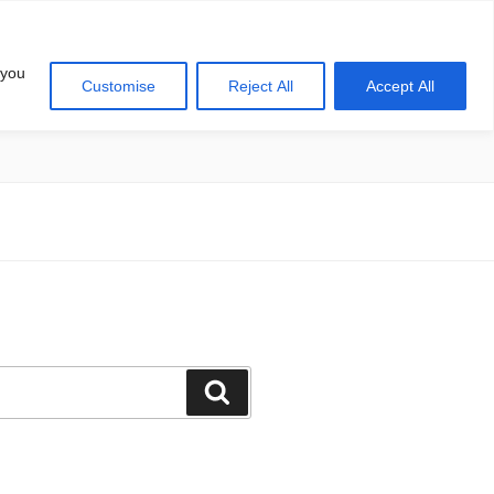
 you
Customise
Reject All
Accept All
खोज