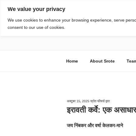
सामग्री
We value your privacy
पर
जाएं
स्रोत
We use cookies to enhance your browsing experience, serve personal
consent to our use of cookies.
विज्ञान एवं टेक्नॉलॉजी फीचर्स
Home
About Srote
Tea
पर
अक्टूबर 15, 2025
स्रोत फीचर्स
द्वारा
प्रकाशित
इरावती कर्वे: एक असाध
किया
गया
जय निंबकर और वर्षा केलकर-माने