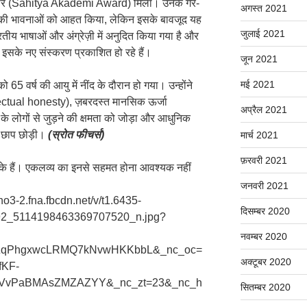
स्कार (Sahitya Akademi Award) मिला। उनके गैर-
अगस्त 2021
यों की भावनाओं को आहत किया, लेकिन इसके बावजूद यह
जुलाई 2021
ीय भाषाओं और अंग्रेज़ी में अनुदित किया गया है और
 इसके नए संस्करण प्रकाशित हो रहे हैं।
जून 2021
मई 2021
65 वर्ष की आयु में नींद के दौरान हो गया। उन्होंने
ellectual honesty), ज़बरदस्त मानसिक ऊर्जा
अप्रैल 2021
 लोगों से जुड़ने की क्षमता को जोड़ा और आधुनिक
ी छाप छोड़ी।
(स्रोत फीचर्स)
मार्च 2021
फ़रवरी 2021
ों के हैं। एकलव्य का इनसे सहमत होना आवश्यक नहीं
जनवरी 2021
bho3-2.fna.fbcdn.net/v/t1.6435-
दिसम्बर 2020
2_5114198463369707520_n.jpg?
नवम्बर 2020
=ZqPhgxwcLRMQ7kNvwHKKbbL&_nc_oc=
अक्टूबर 2020
fKF-
mVvPaBMAsZMZAZYY&_nc_zt=23&_nc_h
सितम्बर 2020