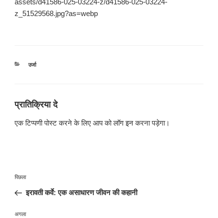
assets/d41586-025-03224-z/d41586-025-03224-
z_51529568.jpg?as=webp
श्रेणियाँ
उर्जा
प्रातिक्रिया दे
एक टिप्पणी पोस्ट करने के लिए आप को
लॉग इन
करना पड़ेगा।
पोस्ट
पिछला
पिछला
नेविगेशन
पोस्ट:
इरावती कर्वे: एक असाधारण जीवन की कहानी
अगली
अगला