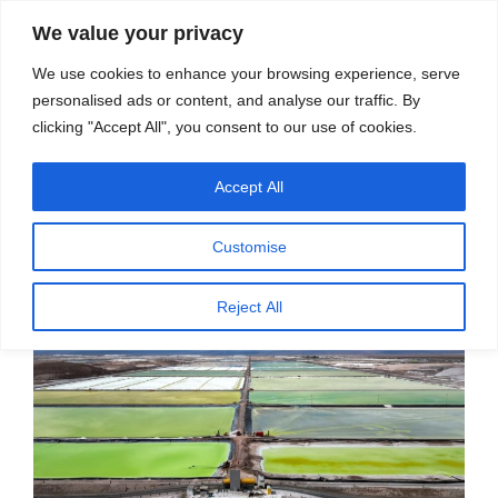
सामग्री
स्रोत
We value your privacy
पर
विज्ञान एवं टेक्नॉलॉजी फीचर्स
जाएं
We use cookies to enhance your browsing experience, serve
personalised ads or content, and analyse our traffic. By
मेनू
clicking "Accept All", you consent to our use of cookies.
Accept All
पर
अक्टूबर 22, 2025
स्रोत फीचर्स
द्वारा
प्रकाशित
लीथियम, पर्यावरणऔर राष्ट्रों के बीच संघर्ष
किया
Customise
गया
Reject All