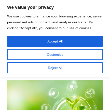
सामग्री
स्रोत
We value your privacy
पर
विज्ञान एवं टेक्नॉलॉजी फीचर्स
जाएं
We use cookies to enhance your browsing experience, serve
personalised ads or content, and analyse our traffic. By
मेनू
clicking "Accept All", you consent to our use of cookies.
Accept All
पर
जनवरी 21, 2026
स्रोत फीचर्स
द्वारा
प्रकाशित
जलवायु बदलाव का समाधान आजीविका रक्षा से
किया
Customise
गया
जुड़े
Reject All
भारत डोगरा