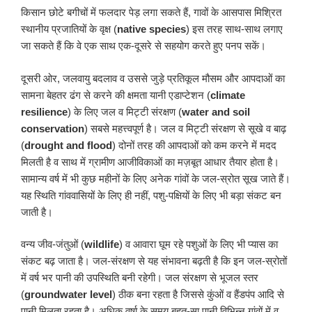
किसान छोटे बगीचों में फलदार पेड़ लगा सकते हैं, गावों के आसपास मिश्रित
स्थानीय प्रजातियों के वृक्ष (
native species
) इस तरह साथ-साथ लगाए
जा सकते हैं कि वे एक साथ एक-दूसरे से सहयोग करते हुए पनप सकें।
दूसरी ओर, जलवायु बदलाव व उससे जुड़े प्रतिकूल मौसम और आपदाओं का
सामना बेहतर ढंग से करने की क्षमता यानी एडाप्टेशन (
climate
resilience
) के लिए जल व मिट्टी संरक्षण (
water and soil
conservation
) सबसे महत्त्वपूर्ण है। जल व मिट्टी संरक्षण से सूखे व बाढ़
(
drought and flood
) दोनों तरह की आपदाओं को कम करने में मदद
मिलती है व साथ में ग्रामीण आजीविकाओं का मज़बूत आधार तैयार होता है।
सामान्य वर्ष में भी कुछ महीनों के लिए अनेक गांवों के जल-स्रोत सूख जाते हैं।
यह स्थिति गांववासियों के लिए ही नहीं, पशु-पक्षियों के लिए भी बड़ा संकट बन
जाती है।
वन्य जीव-जंतुओं (
wildlife
) व आवारा घूम रहे पशुओं के लिए भी प्यास का
संकट बढ़ जाता है। जल-संरक्षण से यह संभावना बढ़ती है कि इन जल-स्रोतों
में वर्ष भर पानी की उपस्थिति बनी रहेगी। जल संरक्षण से भूजल स्तर
(
groundwater level
) ठीक बना रहता है जिससे कुंओं व हैंडपंप आदि से
पानी मिलता रहता है। अधिक वर्षा के समय बहुत-सा पानी विभिन्न गांवों में व