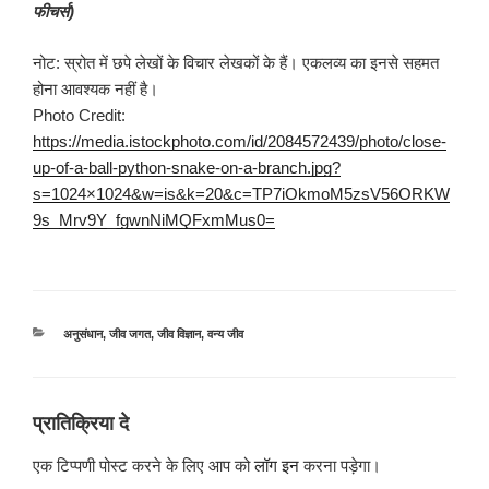
फीचर्स)
नोट: स्रोत में छपे लेखों के विचार लेखकों के हैं। एकलव्य का इनसे सहमत
होना आवश्यक नहीं है।
Photo Credit:
https://media.istockphoto.com/id/2084572439/photo/close-
up-of-a-ball-python-snake-on-a-branch.jpg?
s=1024×1024&w=is&k=20&c=TP7iOkmoM5zsV56ORKW
9s_Mrv9Y_fgwnNiMQFxmMus0=
श्रेणियाँ
अनुसंधान
,
जीव जगत
,
जीव विज्ञान
,
वन्य जीव
प्रातिक्रिया दे
एक टिप्पणी पोस्ट करने के लिए आप को
लॉग इन
करना पड़ेगा।