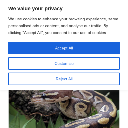
सामग्री
स्रोत
We value your privacy
पर
विज्ञान एवं टेक्नॉलॉजी फीचर्स
जाएं
We use cookies to enhance your browsing experience, serve
personalised ads or content, and analyse our traffic. By
मेनू
clicking "Accept All", you consent to our use of cookies.
Accept All
पर
जून 10, 2026
स्रोत फीचर्स
द्वारा
प्रकाशित
अजगर की बैक्टीरिया-रोधी चमड़ी
किया
Customise
गया
Reject All