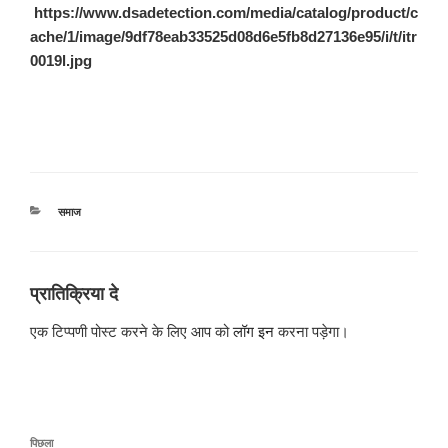
https://www.dsadetection.com/media/catalog/product/c
ache/1/image/9df78eab33525d08d6e5fb8d27136e95/i/t/itr
0019l.jpg
श्रेणियाँ
समाज
प्रातिक्रिया दे
एक टिप्पणी पोस्ट करने के लिए आप को
लॉग इन
करना पड़ेगा।
पोस्ट
पिछला
पिछला