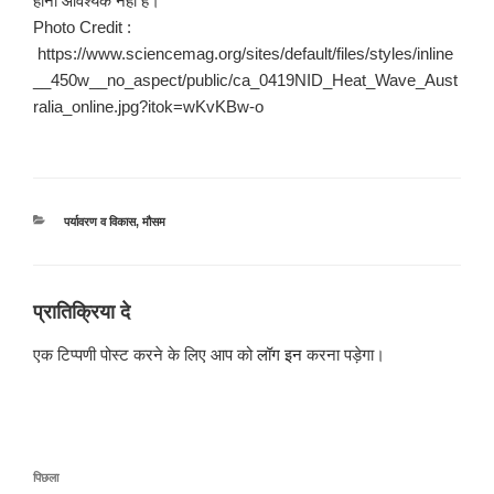
होना आवश्यक नहीं है।
Photo Credit :
https://www.sciencemag.org/sites/default/files/styles/inline
__450w__no_aspect/public/ca_0419NID_Heat_Wave_Aust
ralia_online.jpg?itok=wKvKBw-o
श्रेणियाँ
पर्यावरण व विकास
,
मौसम
प्रातिक्रिया दे
एक टिप्पणी पोस्ट करने के लिए आप को
लॉग इन
करना पड़ेगा।
पोस्ट
पिछला
पिछला