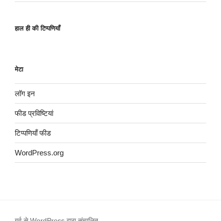
हाल ही की टिप्पणियाँ
मेटा
लॉग इन
फीड प्रविष्टियां
टिप्पणियाँ फीड
WordPress.org
गर्व से WordPress द्वारा संचालित