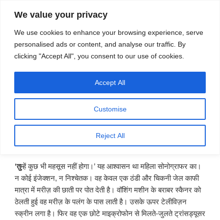
सामग्री
स्रोत
We value your privacy
पर
विज्ञान एवं टेक्नॉलॉजी फीचर्स
जाएं
We use cookies to enhance your browsing experience, serve
personalised ads or content, and analyse our traffic. By
मेनू
clicking "Accept All", you consent to our use of cookies.
Accept All
पर
जुलाई 24, 2019
स्रोत फीचर्स
द्वारा
प्रकाशित
शरीर के अंदर झांकती परा-ध्वनि तरंगें – नरेंद्र
किया
Customise
गया
देवांगन
Reject All
‘तु
म्हें कुछ भी महसूस नहीं होगा।’ यह आश्वासन था महिला सोनोग्राफर का।
न कोई इंजेक्शन, न निश्चेतक। वह केवल एक ठंडी और चिकनी जेल काफी
मात्रा में मरीज़ की छाती पर पोत देती है। वॉशिंग मशीन के बराबर स्कैनर को
ठेलती हुई वह मरीज़ के पलंग के पास लाती है। उसके ऊपर टेलीविज़न
स्क्रीन लगा है। फिर वह एक छोटे माइक्रोफोन से मिलते-जुलते ट्रांसड्यूसर