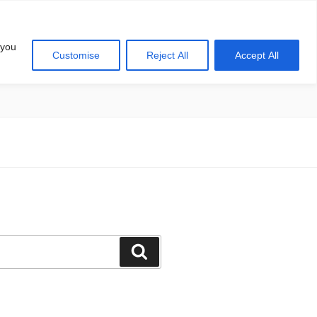
 you
Customise
Reject All
Accept All
खोज