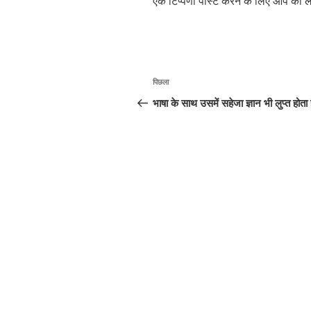
एक टिप्पणी पोस्ट करने के लिए आप को
ल
पोस्ट
पिछला
पिछला
नेविगेशन
पोस्ट:
भाषा के साथ उसमें सहेजा ज्ञान भी लुप्त होता 