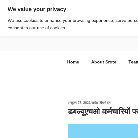
सामग्री
We value your privacy
पर
जाएं
स्रोत
We use cookies to enhance your browsing experience, serve personal
consent to our use of cookies.
विज्ञान एवं टेक्नॉलॉजी फीचर्स
Home
About Srote
Tea
पर
अक्टूबर 27, 2021
स्रोत फीचर्स
द्वारा
प्रकाशित
डबल्यूएचओ कर्मचारियों 
किया
गया