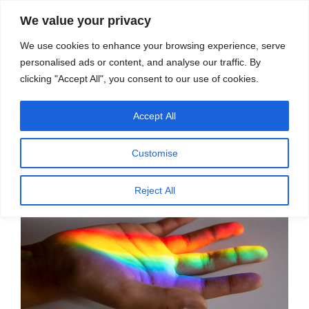
सामग्री
स्रोत
We value your privacy
पर
विज्ञान एवं टेक्नॉलॉजी फीचर्स
जाएं
We use cookies to enhance your browsing experience, serve
personalised ads or content, and analyse our traffic. By
मेनू
clicking "Accept All", you consent to our use of cookies.
Accept All
पर
अक्टूबर 20, 2021
स्रोत फीचर्स
द्वारा
प्रकाशित
भाषा में रंगों के नाम परिवेश से तय होते हैं
किया
Customise
गया
Reject All