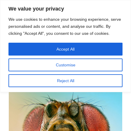
सामग्री
स्रोत
We value your privacy
पर
विज्ञान एवं टेक्नॉलॉजी फीचर्स
जाएं
We use cookies to enhance your browsing experience, serve
personalised ads or content, and analyse our traffic. By
मेनू
clicking "Accept All", you consent to our use of cookies.
Accept All
महीना:
अप्रैल 2023
Customise
पर
अप्रैल 19, 2023
प्रकाशित
फल मक्खियां क्षारीय स्वाद पहचानती हैं
Reject All
किया
गया