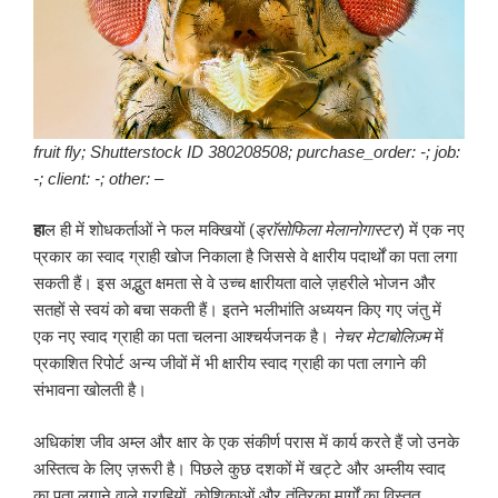
fruit fly; Shutterstock ID 380208508; purchase_order: -; job:
-; client: -; other: –
हा
ल ही में शोधकर्ताओं ने फल मक्खियों (
ड्रॉसोफिला मेलानोगास्टर
) में एक नए
प्रकार का स्वाद ग्राही खोज निकाला है जिससे वे क्षारीय पदार्थों का पता लगा
सकती हैं। इस अद्भुत क्षमता से वे उच्च क्षारीयता वाले ज़हरीले भोजन और
सतहों से स्वयं को बचा सकती हैं। इतने भलीभांति अध्ययन किए गए जंतु में
एक नए स्वाद ग्राही का पता चलना आश्चर्यजनक है।
नेचर मेटाबोलिज़्म
में
प्रकाशित रिपोर्ट अन्य जीवों में भी क्षारीय स्वाद ग्राही का पता लगाने की
संभावना खोलती है।
अधिकांश जीव अम्ल और क्षार के एक संकीर्ण परास में कार्य करते हैं जो उनके
अस्तित्व के लिए ज़रूरी है। पिछले कुछ दशकों में खट्टे और अम्लीय स्वाद
का पता लगाने वाले ग्राहियों, कोशिकाओं और तंत्रिका मार्गों का विस्तृत