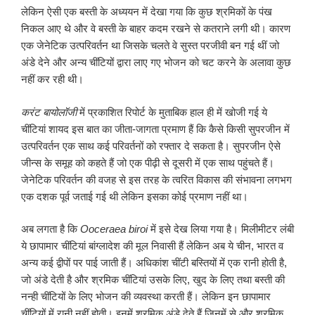
लेकिन ऐसी एक बस्ती के अध्ययन में देखा गया कि कुछ श्रमिकों के पंख
निकल आए थे और वे बस्ती के बाहर कदम रखने से कतराने लगी थी। कारण
एक जेनेटिक उत्परिवर्तन था जिसके चलते वे सुस्त परजीवी बन गई थीं जो
अंडे देने और अन्य चींटियों द्वारा लाए गए भोजन को चट करने के अलावा कुछ
नहीं कर रही थी।
करंट बायोलॉजी
में प्रकाशित रिपोर्ट के मुताबिक हाल ही में खोजी गई ये
चींटियां शायद इस बात का जीता-जागता प्रमाण हैं कि कैसे किसी सुपरजीन में
उत्परिवर्तन एक साथ कई परिवर्तनों को रफ्तार दे सकता है। सुपरजीन ऐसे
जीन्स के समूह को कहते हैं जो एक पीढ़ी से दूसरी में एक साथ पहुंचते हैं।
जेनेटिक परिवर्तन की वजह से इस तरह के त्वरित विकास की संभावना लगभग
एक दशक पूर्व जताई गई थी लेकिन इसका कोई प्रमाण नहीं था।
अब लगता है कि
Ooceraea biroi
में इसे देख लिया गया है। मिलीमीटर लंबी
ये छापामार चींटियां बांग्लादेश की मूल निवासी हैं लेकिन अब ये चीन, भारत व
अन्य कई द्वीपों पर पाई जाती हैं। अधिकांश चींटी बस्तियों में एक रानी होती है,
जो अंडे देती है और श्रमिक चींटियां उसके लिए, खुद के लिए तथा बस्ती की
नन्ही चींटियों के लिए भोजन की व्यवस्था करती हैं। लेकिन इन छापामार
चींटियों में रानी नहीं होती। इनमें श्रमिक अंडे देते हैं जिनमें से और श्रमिक