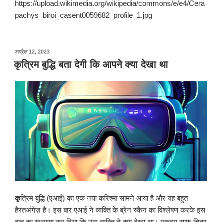
https://upload.wikimedia.org/wikipedia/commons/e/e4/Cera
pachys_biroi_casent0059682_profile_1.jpg
पर
अप्रैल 12, 2023
प्रकाशित
कृत्रिम बुद्धि बता देगी कि आपने क्या देखा था
किया
गया
कृ
त्रिम बुद्धि (एआई) का एक नया करिश्मा सामने आया है और यह बहुत
हैरतअंगेज़ है। इस बार एआई ने व्यक्ति के ब्रेन स्कैन का विश्लेषण करके इस
बात का खुलासा कर दिया कि उस व्यक्ति ने क्या देखा था। एकदम साफ चित्र